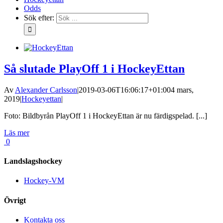
Odds
Sök efter:
Så slutade PlayOff 1 i HockeyEttan
Av
Alexander Carlsson
|
2019-03-06T16:06:17+01:00
4 mars,
2019
|
Hockeyettan
|
Foto: Bildbyrån PlayOff 1 i HockeyEttan är nu färdigspelad. [...]
Läs mer
0
Landslagshockey
Hockey-VM
Övrigt
Kontakta oss