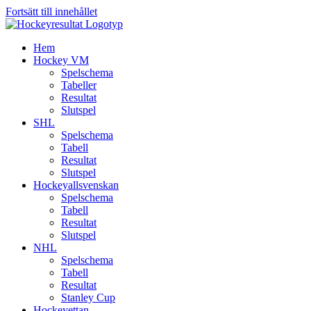
Fortsätt till innehållet
Hem
Hockey VM
Spelschema
Tabeller
Resultat
Slutspel
SHL
Spelschema
Tabell
Resultat
Slutspel
Hockeyallsvenskan
Spelschema
Tabell
Resultat
Slutspel
NHL
Spelschema
Tabell
Resultat
Stanley Cup
Hockeyettan