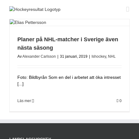
Fortsätt
till
innehållet
Planer på NHL-matcher i Sverige även
nästa säsong
Av
Alexander Carlsson
|
31 januari, 2019
|
Ishockey
,
NHL
Foto: Bildbyrån Som en del i arbetet att öka intresset
[...]
Läs mer
0