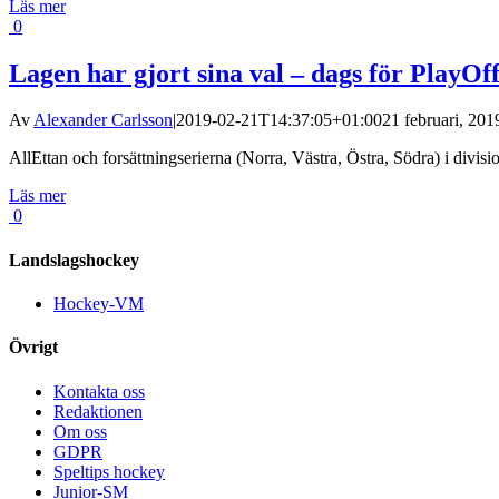
Läs mer
0
Lagen har gjort sina val – dags för PlayOf
Av
Alexander Carlsson
|
2019-02-21T14:37:05+01:00
21 februari, 201
AllEttan och forsättningserierna (Norra, Västra, Östra, Södra) i division
Läs mer
0
Landslagshockey
Hockey-VM
Övrigt
Kontakta oss
Redaktionen
Om oss
GDPR
Speltips hockey
Junior-SM