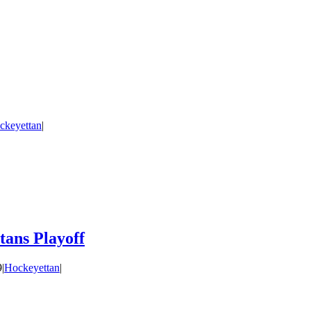
ckeyettan
|
tans Playoff
9
|
Hockeyettan
|