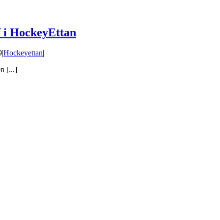
f i HockeyEttan
9
|
Hockeyettan
|
 [...]