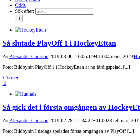
Odds
Sök efter:
Så slutade PlayOff 1 i HockeyEttan
Av
Alexander Carlsson
|
2019-03-06T16:06:17+01:00
4 mars, 2019
|
Ho
Foto: Bildbyrån PlayOff 1 i HockeyEttan är nu färdigspelad. [...]
Läs mer
0
Så gick det i första omgången av HockeyEt
Av
Alexander Carlsson
|
2019-02-28T11:34:22+01:00
28 februari, 201
Foto: Bildbyrån I tisdags spelades första omgången av PlayOff [...]