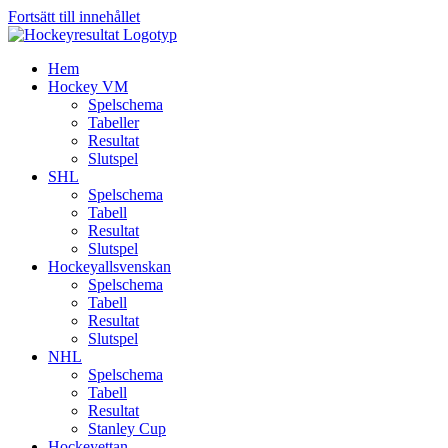
Fortsätt till innehållet
Hem
Hockey VM
Spelschema
Tabeller
Resultat
Slutspel
SHL
Spelschema
Tabell
Resultat
Slutspel
Hockeyallsvenskan
Spelschema
Tabell
Resultat
Slutspel
NHL
Spelschema
Tabell
Resultat
Stanley Cup
Hockeyettan