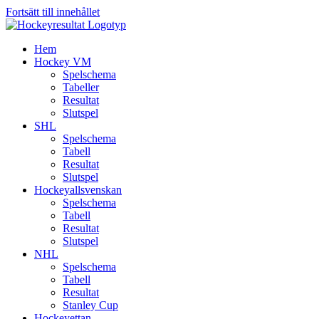
Fortsätt till innehållet
Hem
Hockey VM
Spelschema
Tabeller
Resultat
Slutspel
SHL
Spelschema
Tabell
Resultat
Slutspel
Hockeyallsvenskan
Spelschema
Tabell
Resultat
Slutspel
NHL
Spelschema
Tabell
Resultat
Stanley Cup
Hockeyettan