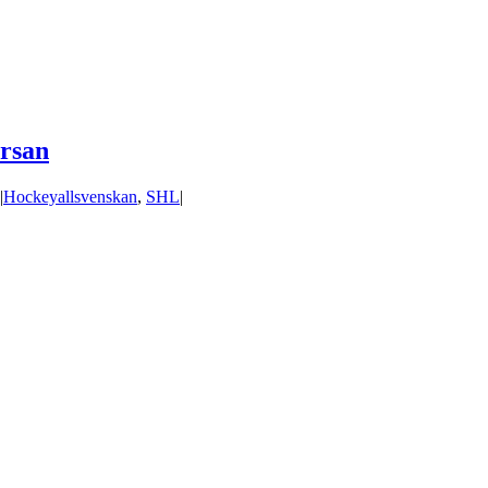
orsan
|
Hockeyallsvenskan
,
SHL
|