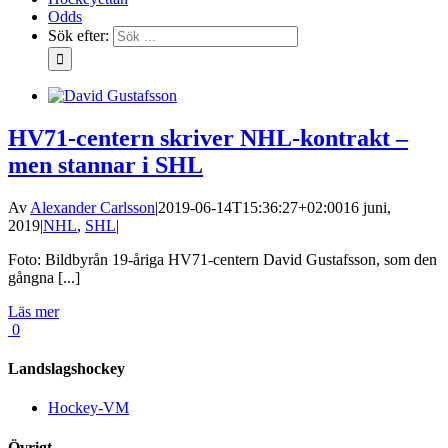
Odds
Sök efter:
HV71-centern skriver NHL-kontrakt –
men stannar i SHL
Av
Alexander Carlsson
|
2019-06-14T15:36:27+02:00
16 juni,
2019
|
NHL
,
SHL
|
Foto: Bildbyrån 19-åriga HV71-centern David Gustafsson, som den
gångna [...]
Läs mer
0
Landslagshockey
Hockey-VM
Övrigt