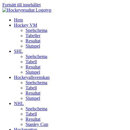
Fortsätt till innehållet
Hem
Hockey VM
Spelschema
Tabeller
Resultat
Slutspel
SHL
Spelschema
Tabell
Resultat
Slutspel
Hockeyallsvenskan
Spelschema
Tabell
Resultat
Slutspel
NHL
Spelschema
Tabell
Resultat
Stanley Cup
Hockeyettan