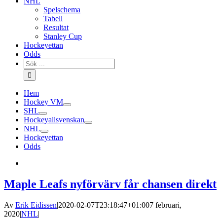
NHL
Spelschema
Tabell
Resultat
Stanley Cup
Hockeyettan
Odds
Sök
efter:
Hem
Hockey VM
SHL
Hockeyallsvenskan
NHL
Hockeyettan
Odds
Maple Leafs nyförvärv får chansen direkt
Av
Erik Eidissen
|
2020-02-07T23:18:47+01:00
7 februari,
2020
|
NHL
|