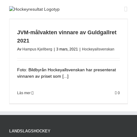
Fortsätt
till
innehållet
JVM-målvakten vinnare av Guldgallret
2021
Av
Hampus Kjellberg
|
3 mars, 2021
|
Hockeyallsvenskan
Foto: Bildbyrån Hockeyallsvenskan har presenterat
vinnaren av priset som [...]
Läs mer
0
LANDSLAGSHOCKEY