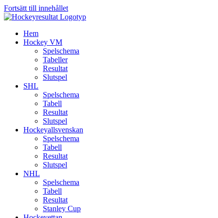
Fortsätt till innehållet
Hem
Hockey VM
Spelschema
Tabeller
Resultat
Slutspel
SHL
Spelschema
Tabell
Resultat
Slutspel
Hockeyallsvenskan
Spelschema
Tabell
Resultat
Slutspel
NHL
Spelschema
Tabell
Resultat
Stanley Cup
Hockeyettan