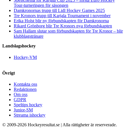
Spelschema för Karjala Cup 2025 – första Euro Hockey
Tour-turneringen för säsongen
Damkronornas trupp till Lidl Hockey Games 2025
Tre Kronors trupp till Karjala Tournament i november
Erika Holst blir ny förbundskapten för Damkronorna
Rikard Grönborg blir Tre Kronors nya förbundskapten
Sam Hallam slutar som förbundskapten för Tre Kronor – blir
klubblagstränare
Landslagshockey
Hockey-VM
Övrigt
Kontakta oss
Redaktionen
Om oss
GDPR
Speltips hockey
Junior-SM
Streama ishockey
© 2009-
2026 Hockeyresultat.se | Alla rättigheter är reserverade.