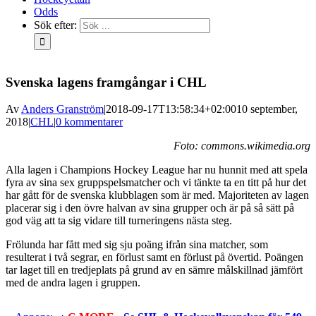
Odds
Sök efter:
Svenska lagens framgångar i CHL
Av
Anders Granström
|
2018-09-17T13:58:34+02:00
10 september,
2018
|
CHL
|
0 kommentarer
Foto: commons.wikimedia.org
Alla lagen i Champions Hockey League har nu hunnit med att spela
fyra av sina sex gruppspelsmatcher och vi tänkte ta en titt på hur det
har gått för de svenska klubblagen som är med. Majoriteten av lagen
placerar sig i den övre halvan av sina grupper och är på så sätt på
god väg att ta sig vidare till turneringens nästa steg.
Frölunda har fått med sig sju poäng ifrån sina matcher, som
resulterat i två segrar, en förlust samt en förlust på övertid. Poängen
tar laget till en tredjeplats på grund av en sämre målskillnad jämfört
med de andra lagen i gruppen.