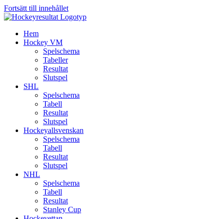
Fortsätt till innehållet
Hem
Hockey VM
Spelschema
Tabeller
Resultat
Slutspel
SHL
Spelschema
Tabell
Resultat
Slutspel
Hockeyallsvenskan
Spelschema
Tabell
Resultat
Slutspel
NHL
Spelschema
Tabell
Resultat
Stanley Cup
Hockeyettan