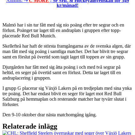
Annons: ⇢
C MORE
- Se SHL & Hockeyallsvenskan för 549
kr/månad!
Malmö har i sin tur fått med sig nio poäng efter tre segrar och en
förlust. Poänget tar laget till en andraplats i gruppen efter topp-
placerade Red Bull Munich.
Skellefteå har haft de största framgångarna av de svenska algen, där
man fått med sig poäng i samtliga matcher. Det har blivit tre segrar
samt en förslut på övertid som tagit laget till toppen av sin grupp.
Djurgården har fått med sig åtta poäng i och med två segrar på
heltid, en seger på övertid samt en förlust. Detta tar laget till en
andraplacering i gruppen.
I grupp G placerar sig Växjö Lakers på en tredjeplats med sina ynka
tre poäng. Det har endast blivit en seger för laget mot Red Bull
Salzburg på hemmaplan och resterande matcher har tyvärr slutat i
förluster.
Den 9-10 oktober drar nästa matchomgång igång.
Relaterade inlägg