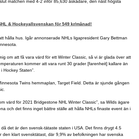
llslut matchen med 4-2 inför 85,630 åskådare, den näst högsta
 SHL & Hockeyallsvenskan för 549 kr/månad!
 att hålla hus. Igår annonserade NHLs ligapresident Gary Bettman
innesota.
ig om att få vara värd för ett Winter Classic, så vi är glada över att
temperaturen kommer att vara runt 30 grader [farenheit] kallare än
i Hockey Staten”.
innesota Twins hemmaplan, Target Field. Detta är sjunde gången
ic.
som värd för 2021 Bridgestone NHL Winter Classic”, sa Wilds ägare
na och det finns inget bättre ställe att hålla NHLs finaste event än i
 då det är den svensk-tätaste staten i USA. Det finns drygt 4.5
r den klart svensktätast, där 9,9% av befolkningen har svenska