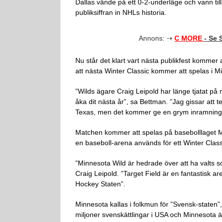
Dallas vände på ett 0-2-underläge och vann ti
publiksiffran in NHLs historia.
Annons: ⇢
C MORE
- Se
Nu står det klart vart nästa publikfest kommer
att nästa Winter Classic kommer att spelas i M
”Wilds ägare Craig Leipold har länge tjatat på m
åka dit nästa år”, sa Bettman. ”Jag gissar att 
Texas, men det kommer ge en grym inramning 
Matchen kommer att spelas på basebolllaget M
en baseboll-arena används för ett Winter Class
”Minnesota Wild är hedrade över att ha valts 
Craig Leipold. ”Target Field är en fantastisk are
Hockey Staten”.
Minnesota kallas i folkmun för ”Svensk-staten”,
miljoner svenskättlingar i USA och Minnesota ä