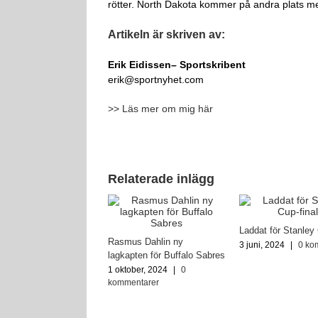
rötter. North Dakota kommer på andra plats m
Artikeln är skriven av:
Erik Eidissen
– Sportskribent
erik@sportnyhet.com
>> Läs mer om mig här
Relaterade inlägg
Laddat för Stanley 
kontrakt till Rasmus
Rasmus Dahlin ny
3 juni, 2024
|
0 ko
n – får monsterlön
lagkapten för Buffalo Sabres
tober, 2023
|
0
1 oktober, 2024
|
0
ntarer
kommentarer