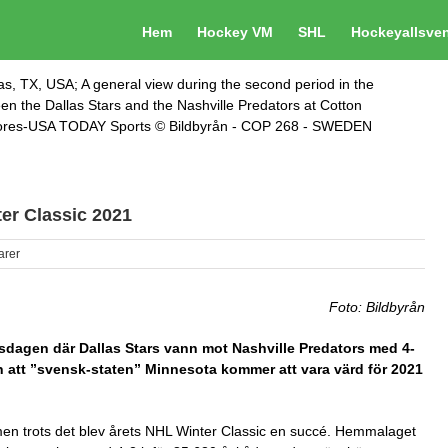
Hem
Hockey VM
SHL
Hockeyallsve
s, TX, USA; A general view during the second period in the
n the Dallas Stars and the Nashville Predators at Cotton
Flores-USA TODAY Sports © Bildbyrån - COP 268 - SWEDEN
er Classic 2021
arer
Foto: Bildbyrån
sdagen där Dallas Stars vann mot Nashville Predators med 4-
n att ”svensk-staten” Minnesota kommer att vara värd för 2021
en trots det blev årets NHL Winter Classic en succé. Hemmalaget