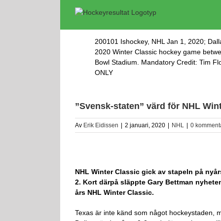
Fortsätt
till
innehållet
200101 Ishockey, NHL Jan 1, 2020; Dalla
2020 Winter Classic hockey game betwee
Bowl Stadium. Mandatory Credit: Tim 
ONLY
”Svensk-staten” värd för NHL Wint
Av
Erik Eidissen
|
2 januari, 2020
|
NHL
|
0 komment
NHL Winter Classic gick av stapeln på nyår
2. Kort därpå släppte Gary Bettman nyhete
års NHL Winter Classic.
Texas är inte känd som något hockeystaden, m