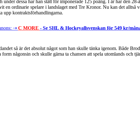
 under dessa har han stått för imponerade 125 poäng. I år har den 28-åri
vit en ordinarie spelare i landslaget med Tre Kronor. Nu kan det alltså 
uta upp kontraktsförhandlingarna.
nons: ⇢
C MORE
- Se SHL & Hockeyallsvenskan för 549 kr/mån
 utlandet så är det absolut något som han skulle tänka igenom. Både B
sta form någonsin och skulle gärna ta chansen att spela utomlands och tjä