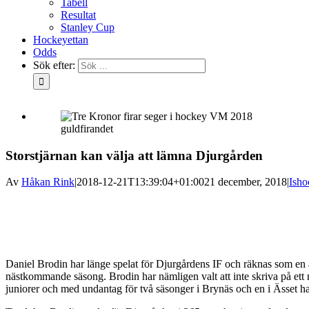
Tabell
Resultat
Stanley Cup
Hockeyettan
Odds
Sök efter:
guldfirandet
Storstjärnan kan välja att lämna Djurgården
Av
Håkan Rink
|
2018-12-21T13:39:04+01:00
21 december, 2018
|
Isho
Daniel Brodin har länge spelat för Djurgårdens IF och räknas som en 
nästkommande säsong. Brodin har nämligen valt att inte skriva på ett 
juniorer och med undantag för två säsonger i Brynäs och en i Ässet ha