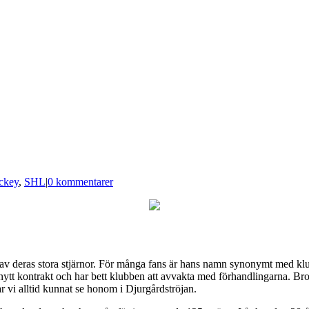
ckey
,
SHL
|
0 kommentarer
av deras stora stjärnor. För många fans är hans namn synonymt med klub
nytt kontrakt och har bett klubben att avvakta med förhandlingarna. Bro
r vi alltid kunnat se honom i Djurgårdströjan.