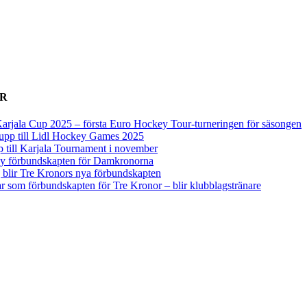
ER
arjala Cup 2025 – första Euro Hockey Tour-turneringen för säsongen
upp till Lidl Hockey Games 2025
p till Karjala Tournament i november
 ny förbundskapten för Damkronorna
blir Tre Kronors nya förbundskapten
r som förbundskapten för Tre Kronor – blir klubblagstränare