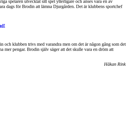
ga spelaren utvecklat sitt spel ytterligare och anses vara en av
vara dags för Brodin att lämna Djurgården. Det är klubbens sportchef
ad!
rodin och klubben trivs med varandra men om det är någon gång som det
na mer pengar. Brodin själv säger att det skulle vara en dröm att
Håkan Rink