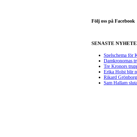
Följ oss på Facebook
SENASTE NYHET
Spelschema för K
Damkronornas tr
Tre Kronors trup
Erika Holst blir
Rikard Grönborg 
Sam Hallam sluta