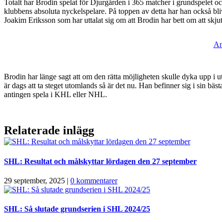
Totalt har Brodin spelat för Djurgården i 365 matcher i grundspelet och
klubbens absoluta nyckelspelare. På toppen av detta har han också bli
Joakim Eriksson som har uttalat sig om att Brodin har bett om att skj
An
Brodin har länge sagt att om den rätta möjligheten skulle dyka upp i
är dags att ta steget utomlands så är det nu. Han befinner sig i sin bä
antingen spela i KHL eller NHL.
Relaterade inlägg
SHL: Resultat och målskyttar lördagen den 27 september
29 september, 2025
|
0 kommentarer
SHL: Så slutade grundserien i SHL 2024/25