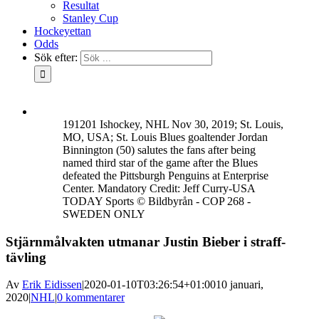
Resultat
Stanley Cup
Hockeyettan
Odds
Sök efter:
191201 Ishockey, NHL Nov 30, 2019; St. Louis,
MO, USA; St. Louis Blues goaltender Jordan
Binnington (50) salutes the fans after being
named third star of the game after the Blues
defeated the Pittsburgh Penguins at Enterprise
Center. Mandatory Credit: Jeff Curry-USA
TODAY Sports © Bildbyrån - COP 268 -
SWEDEN ONLY
Stjärnmålvakten utmanar Justin Bieber i straff-
tävling
Av
Erik Eidissen
|
2020-01-10T03:26:54+01:00
10 januari,
2020
|
NHL
|
0 kommentarer