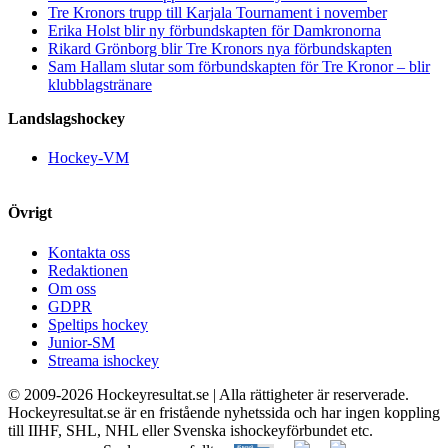
Tre Kronors trupp till Karjala Tournament i november
Erika Holst blir ny förbundskapten för Damkronorna
Rikard Grönborg blir Tre Kronors nya förbundskapten
Sam Hallam slutar som förbundskapten för Tre Kronor – blir
klubblagstränare
Landslagshockey
Hockey-VM
Övrigt
Kontakta oss
Redaktionen
Om oss
GDPR
Speltips hockey
Junior-SM
Streama ishockey
© 2009-
2026 Hockeyresultat.se | Alla rättigheter är reserverade.
Hockeyresultat.se är en fristående nyhetssida och har ingen koppling
till IIHF, SHL, NHL eller Svenska ishockeyförbundet etc.