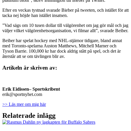
platinum blont”, skrev Binnington till Bieber på Twitter.
Efter en veckas tystnad svarade Bieber på tweeten, och istället för att
tacka nej höjde han istället insatsen.
”Vad sägs om 10 tusen dollar till välgörenhet om jag gör mål och jag
väljer vilket välgörenhetsorganisation, vi filmar allt”, svarade Beiber.
Beiber har spelat hockey med NHL-stjärnor tidigare, bland annat
med Toronto-spelarna Auston Matthews, Mitchell Marner och
Tyson Barrie. 100,000 kr har dock aldrig stått på spel, och det är
återstår att se om tävlingen blir av.
Artikeln är skriven av:
Erik Eidissen
– Sportskribent
erik@sportnyhet.com
>> Läs mer om mig här
Relaterade inlägg