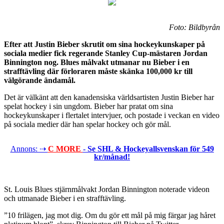
Foto: Bildbyrån
Efter att Justin Bieber skrutit om sina hockeykunskaper på
sociala medier fick regerande Stanley Cup-mästaren Jordan
Binnington nog. Blues målvakt utmanar nu Bieber i en
strafftävling där förloraren måste skänka 100,000 kr till
välgörande ändamål.
Det är välkänt att den kanadensiska världsartisten Justin Bieber har
spelat hockey i sin ungdom. Bieber har pratat om sina
hockeykunskaper i flertalet intervjuer, och postade i veckan en video
på sociala medier där han spelar hockey och gör mål.
Annons: ⇢
C MORE
- Se SHL & Hockeyallsvenskan för 549
kr/månad!
St. Louis Blues stjärnmålvakt Jordan Binnington noterade videon
och utmanade Bieber i en strafftävling.
”10 frilägen, jag mot dig. Om du gör ett mål på mig färgar jag håret