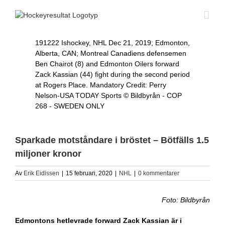
Fortsätt
till
innehållet
191222 Ishockey, NHL Dec 21, 2019; Edmonton,
Alberta, CAN; Montreal Canadiens defensemen
Ben Chairot (8) and Edmonton Oilers forward
Zack Kassian (44) fight during the second period
at Rogers Place. Mandatory Credit: Perry
Nelson-USA TODAY Sports © Bildbyrån - COP
268 - SWEDEN ONLY
Sparkade motståndare i bröstet – Bötfälls 1.5
miljoner kronor
Av
Erik Eidissen
|
15 februari, 2020
|
NHL
|
0 kommentarer
Foto: Bildbyrån
Edmontons hetlevrade forward Zack Kassian är i