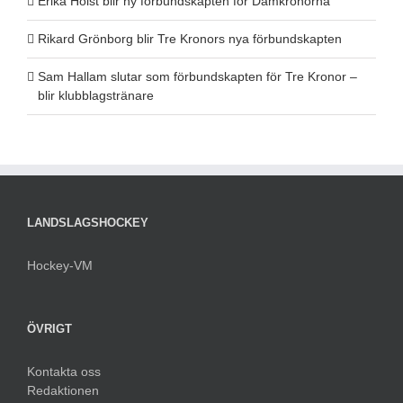
Erika Holst blir ny förbundskapten för Damkronorna
Rikard Grönborg blir Tre Kronors nya förbundskapten
Sam Hallam slutar som förbundskapten för Tre Kronor –
blir klubblagstränare
LANDSLAGSHOCKEY
Hockey-VM
ÖVRIGT
Kontakta oss
Redaktionen