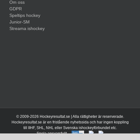
Om oss
GDPR
Speltips hockey
Junior-SM
Streama ishockey
© 2009-
2026 Hockeyresultat.se | Alla rättigheter är reserverade.
Hockeyresultat.se är en fristående nyhetssida och har ingen koppling
till IIHF, SHL, NHL eller Svenska ishockeyförbundet etc.
Spela ansvarsfullt