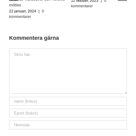
11 oktober, 2023
|
0
1
möttes
kommentarer
k
22 januari, 2024
|
0
kommentarer
Kommentera gärna
Kommentar