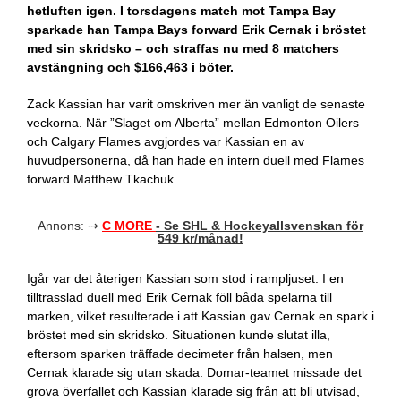
hetluften igen. I torsdagens match mot Tampa Bay
sparkade han Tampa Bays forward Erik Cernak i bröstet
med sin skridsko – och straffas nu med 8 matchers
avstängning och $166,463 i böter.
Zack Kassian har varit omskriven mer än vanligt de senaste
veckorna. När ”Slaget om Alberta” mellan Edmonton Oilers
och Calgary Flames avgjordes var Kassian en av
huvudpersonerna, då han hade en intern duell med Flames
forward Matthew Tkachuk.
Annons: ⇢
C MORE
- Se SHL & Hockeyallsvenskan för
549 kr/månad!
Igår var det återigen Kassian som stod i rampljuset. I en
tilltrasslad duell med Erik Cernak föll båda spelarna till
marken, vilket resulterade i att Kassian gav Cernak en spark i
bröstet med sin skridsko. Situationen kunde slutat illa,
eftersom sparken träffade decimeter från halsen, men
Cernak klarade sig utan skada. Domar-teamet missade det
grova överfallet och Kassian klarade sig från att bli utvisad,