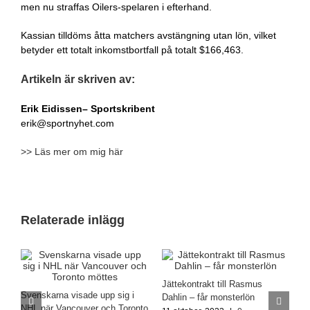
men nu straffas Oilers-spelaren i efterhand.
Kassian tilldöms åtta matchers avstängning utan lön, vilket
betyder ett totalt inkomstbortfall på totalt $166,463.
Artikeln är skriven av:
Erik Eidissen
– Sportskribent
erik@sportnyhet.com
>> Läs mer om mig här
Relaterade inlägg
Jättekontrakt till Rasmus
R
Svenskarna visade upp sig i
Dahlin – får monsterlön
f
NHL när Vancouver och Toronto