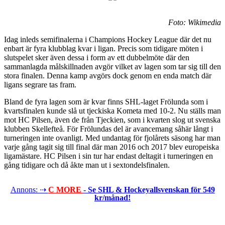
Foto: Wikimedia
Idag inleds semifinalerna i Champions Hockey League där det nu
enbart är fyra klubblag kvar i ligan. Precis som tidigare möten i
slutspelet sker även dessa i form av ett dubbelmöte där den
sammanlagda målskillnaden avgör vilket av lagen som tar sig till den
stora finalen. Denna kamp avgörs dock genom en enda match där
ligans segrare tas fram.
Bland de fyra lagen som är kvar finns SHL-laget Frölunda som i
kvartsfinalen kunde slå ut tjeckiska Kometa med 10-2. Nu ställs man
mot HC Pilsen, även de från Tjeckien, som i kvarten slog ut svenska
klubben Skellefteå. För Frölundas del är avancemang såhär långt i
turneringen inte ovanligt. Med undantag för fjolårets säsong har man
varje gång tagit sig till final där man 2016 och 2017 blev europeiska
ligamästare. HC Pilsen i sin tur har endast deltagit i turneringen en
gång tidigare och då åkte man ut i sextondelsfinalen.
Annons: ⇢
C MORE
- Se SHL & Hockeyallsvenskan för 549
kr/månad!