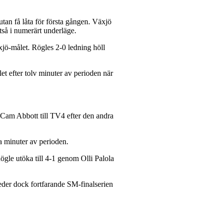
tan få låta för första gången. Växjö
tså i numerärt underläge.
äxjö-målet. Rögles 2-0 ledning höll
t efter tolv minuter av perioden när
n Cam Abbott till TV4 efter den andra
ra minuter av perioden.
ögle utöka till 4-1 genom Olli Palola
eder dock fortfarande SM-finalserien