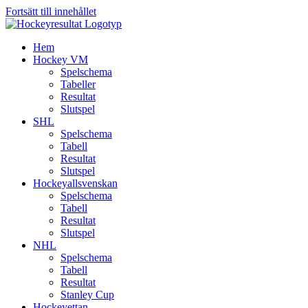
Fortsätt till innehållet
Hem
Hockey VM
Spelschema
Tabeller
Resultat
Slutspel
SHL
Spelschema
Tabell
Resultat
Slutspel
Hockeyallsvenskan
Spelschema
Tabell
Resultat
Slutspel
NHL
Spelschema
Tabell
Resultat
Stanley Cup
Hockeyettan