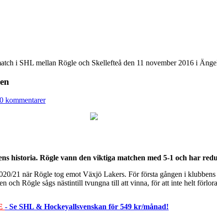
match i SHL mellan Rögle och Skellefteå den 11 november 2016 i Än
ien
0 kommentarer
ns historia. Rögle vann den viktiga matchen med 5-1 och har reduc
020/21 när Rögle tog emot Växjö Lakers. För första gången i klubbens h
och Rögle sågs nästintill tvungna till att vinna, för att inte helt förl
E
- Se SHL & Hockeyallsvenskan för 549 kr/månad!