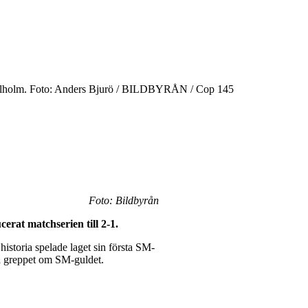
gelholm. Foto: Anders Bjurö / BILDBYRÅN / Cop 145
Foto: Bildbyrån
erat matchserien till 2-1.
istoria spelade laget sin första SM-
ora greppet om SM-guldet.