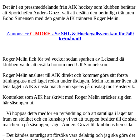
Det är i ett pressmeddelande från AIK hockey som klubben berättar
att Sportchefen Anders Gozzi valt att ersätta den befintliga tränaren
Bobo Simensen med den gamle AIK tränaren Roger Melin.
Annons: ⇢
C MORE
- Se SHL & Hockeyallsvenskan för 549
kr/månad!
Roger Melin fick för två veckor sedan sparken av Leksand då
klubben valde att ersätta honom med Ulf Samuelsson.
Roger Melin ansluter till AIK direkt och kommer göra sitt första
träningspass med laget redan under tisdagen. Melin kommer även att
leda laget i AIK:s nästa match som spelas på onsdag mot Västervik.
Kontraktet som AIK har skrivit med Roger Melin sträcker sig den
här säsongen ut.
– Vi hoppas detta medför en nytändning och att samtliga i laget tar
fram en stolthet och en kunskap vi vet att truppen besitter till de sista
matcherna på säsongen, säger Anders Gozzi till klubbens hemsida.
– Det kändes naturligt att försöka vara delaktig och jag ska göra det