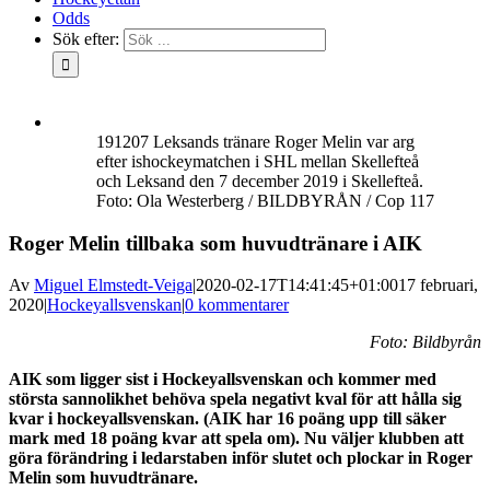
Odds
Sök efter:
191207 Leksands tränare Roger Melin var arg
efter ishockeymatchen i SHL mellan Skellefteå
och Leksand den 7 december 2019 i Skellefteå.
Foto: Ola Westerberg / BILDBYRÅN / Cop 117
Roger Melin tillbaka som huvudtränare i AIK
Av
Miguel Elmstedt-Veiga
|
2020-02-17T14:41:45+01:00
17 februari,
2020
|
Hockeyallsvenskan
|
0 kommentarer
Foto: Bildbyrån
AIK som ligger sist i Hockeyallsvenskan och kommer med
största sannolikhet behöva spela negativt kval för att hålla sig
kvar i hockeyallsvenskan. (AIK har 16 poäng upp till säker
mark med 18 poäng kvar att spela om). Nu väljer klubben att
göra förändring i ledarstaben inför slutet och plockar in Roger
Melin som huvudtränare.