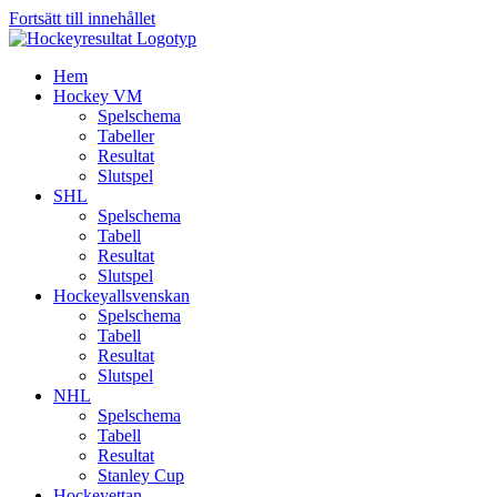
Fortsätt till innehållet
Hem
Hockey VM
Spelschema
Tabeller
Resultat
Slutspel
SHL
Spelschema
Tabell
Resultat
Slutspel
Hockeyallsvenskan
Spelschema
Tabell
Resultat
Slutspel
NHL
Spelschema
Tabell
Resultat
Stanley Cup
Hockeyettan