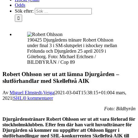
Odds
Sök efter:
190425 Djurgårdens tränare Robert Ohlsson
under final 3 i SM-slutspelet i ishockey mellan
Frölunda och Djurgården 25 april 2019 i
Göteborg. Foto: Michael Erichsen /
BILDBYRÅN / Cop 89
Robert Ohlsson ser ut att lämna Djurgården –
slutförhandlar med Skellefteå AIK
Av
Miguel Elmstedt-Veiga
|
2021-03-04T15:38:15+01:00
4 mars,
2021
|
SHL
|
0 kommentarer
Foto: Bildbyrån
Djurgårdenstränare Robert Ohlsson ser ut att vara förlorad för
stockholmsklubben. Efter fem där han varit huvudtränare för
Djurgården så kommer nu uppgifter att Ohlsson ligger i
slutförhandlingar med SHL-konkurrenten Skellefteå AIK till