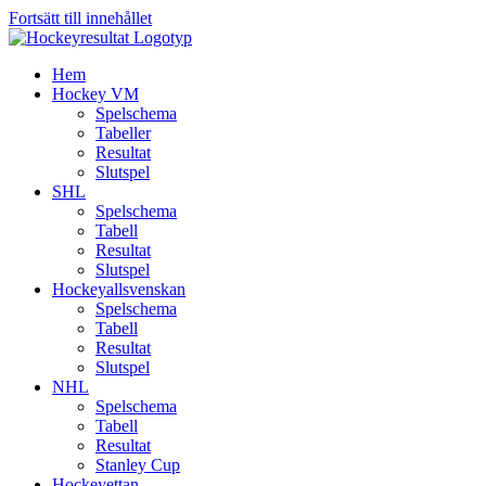
Fortsätt till innehållet
Hem
Hockey VM
Spelschema
Tabeller
Resultat
Slutspel
SHL
Spelschema
Tabell
Resultat
Slutspel
Hockeyallsvenskan
Spelschema
Tabell
Resultat
Slutspel
NHL
Spelschema
Tabell
Resultat
Stanley Cup
Hockeyettan