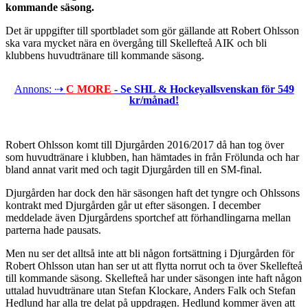
kommande säsong.
Det är uppgifter till sportbladet som gör gällande att Robert Ohlsson
ska vara mycket nära en övergång till Skellefteå AIK och bli
klubbens huvudtränare till kommande säsong.
Annons: ⇢
C MORE
- Se SHL & Hockeyallsvenskan för 549
kr/månad!
Robert Ohlsson komt till Djurgården 2016/2017 då han tog över
som huvudtränare i klubben, han hämtades in från Frölunda och har
bland annat varit med och tagit Djurgården till en SM-final.
Djurgården har dock den här säsongen haft det tyngre och Ohlssons
kontrakt med Djurgården går ut efter säsongen. I december
meddelade även Djurgårdens sportchef att förhandlingarna mellan
parterna hade pausats.
Men nu ser det alltså inte att bli någon fortsättning i Djurgården för
Robert Ohlsson utan han ser ut att flytta norrut och ta över Skellefteå
till kommande säsong. Skellefteå har under säsongen inte haft någon
uttalad huvudtränare utan Stefan Klockare, Anders Falk och Stefan
Hedlund har alla tre delat på uppdragen. Hedlund kommer även att