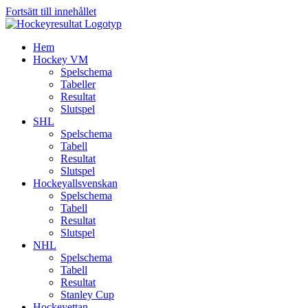
Fortsätt till innehållet
Hem
Hockey VM
Spelschema
Tabeller
Resultat
Slutspel
SHL
Spelschema
Tabell
Resultat
Slutspel
Hockeyallsvenskan
Spelschema
Tabell
Resultat
Slutspel
NHL
Spelschema
Tabell
Resultat
Stanley Cup
Hockeyettan