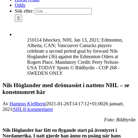
Odds
Sök efter:
210114 Ishockey, NHL Jan 13, 2021; Edmonton,
Alberta, CAN; Vancouver Canucks players
celebrate a second period goal by forward Nils
Hoglander (36) against the Edmonton Oilers at
Rogers Place. Mandatory Credit: Perry Nelson-
USA TODAY Sports © Bildbyrån - COP 268 -
SWEDEN ONLY
Nils Höglander med drömassist i nattens NHL – se
konstnumret här
Av
Hampus Kjellberg
|
2021-01-26T14:17:12+01:00
26 januari,
2021
|
SHL
|
0 kommentarer
Foto: Bildbyrån
Nils Höglander har fått en flygande start på äventyret i
Nordamerika. I natt gjorde han ännu en poäng när hans