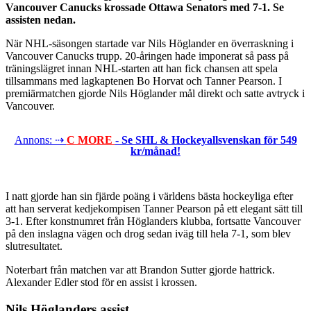
Vancouver Canucks krossade Ottawa Senators med 7-1. Se
assisten nedan.
När NHL-säsongen startade var Nils Höglander en överraskning i
Vancouver Canucks trupp. 20-åringen hade imponerat så pass på
träningslägret innan NHL-starten att han fick chansen att spela
tillsammans med lagkaptenen Bo Horvat och Tanner Pearson. I
premiärmatchen gjorde Nils Höglander mål direkt och satte avtryck i
Vancouver.
Annons: ⇢
C MORE
- Se SHL & Hockeyallsvenskan för 549
kr/månad!
I natt gjorde han sin fjärde poäng i världens bästa hockeyliga efter
att han serverat kedjekompisen Tanner Pearson på ett elegant sätt till
3-1. Efter konstnumret från Höglanders klubba, fortsatte Vancouver
på den inslagna vägen och drog sedan iväg till hela 7-1, som blev
slutresultatet.
Noterbart från matchen var att Brandon Sutter gjorde hattrick.
Alexander Edler stod för en assist i krossen.
Nils Höglanders assist