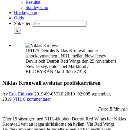
Resultat
Stanley Cup
Hockeyettan
Odds
Sök efter:
161125 Detroits Niklas Kronwall under
ishockeymatchen i NHL mellan New Jersey
Devils och Detroit Red Wings den 25 november i
New Jersey. Foto: Joel Marklund /
BILDBYRÅN / kod JM / 87358
Niklas Kronwall avslutar proffskarriären
Av
Erik Eidissen
|
2019-09-05T10:26:19+02:00
5 september,
2019
|
NHL
|
0 kommentarer
Foto: Bildbyrån
Efter 15 säsonger med NHL-klubben Detroit Red Wings har Niklas
Kronwall valt att lägga skridskorna på hyllan. Via Red Wings
Twitterkonto annonserade Järfälla-sonen att han avslutar sin