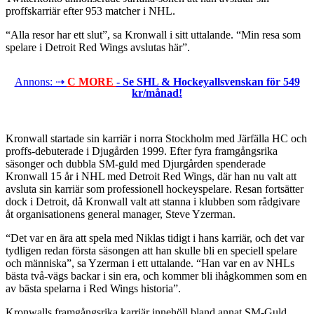
proffskarriär efter 953 matcher i NHL.
“Alla resor har ett slut”, sa Kronwall i sitt uttalande. “Min resa som
spelare i Detroit Red Wings avslutas här”.
Annons: ⇢
C MORE
- Se SHL & Hockeyallsvenskan för 549
kr/månad!
Kronwall startade sin karriär i norra Stockholm med Järfälla HC och
proffs-debuterade i Djugården 1999. Efter fyra framgångsrika
säsonger och dubbla SM-guld med Djurgården spenderade
Kronwall 15 år i NHL med Detroit Red Wings, där han nu valt att
avsluta sin karriär som professionell hockeyspelare. Resan fortsätter
dock i Detroit, då Kronwall valt att stanna i klubben som rådgivare
åt organisationens general manager, Steve Yzerman.
“Det var en ära att spela med Niklas tidigt i hans karriär, och det var
tydligen redan första säsongen att han skulle bli en speciell spelare
och människa”, sa Yzerman i ett uttalande. “Han var en av NHLs
bästa två-vägs backar i sin era, och kommer bli ihågkommen som en
av bästa spelarna i Red Wings historia”.
Kronwalls framgångsrika karriär innehöll bland annat SM-Guld,