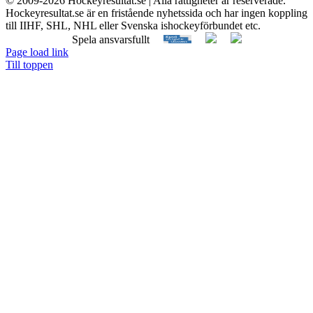
© 2009-
2026 Hockeyresultat.se | Alla rättigheter är reserverade.
Hockeyresultat.se är en fristående nyhetssida och har ingen koppling
till IIHF, SHL, NHL eller Svenska ishockeyförbundet etc.
Spela ansvarsfullt
Page load link
Till toppen