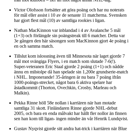
Victor Olofsson fortsätter att göra poäng och har nu noterats
för mål eller assist i 10 av de senaste 11 matcherna. Svensken
har gjort flest mål (10) av samtliga rookies i ligan.
Nathan MacKinnon var inblandad i 4 av Avalanche 5 mål
(1+3) och förlängde sin poängstreak till 6 matcher. Detta var
3e gången den här säsongen som MacKinnon gjort 4e poäng i
en och samma match.
Tillslut kom islossning även till Minnesota när laget gjorde 7
mål mot svängiga Flyers, i en match som slutade 7-6(!).
Super-veteranen Eric Staal gjorde 2 poäng (1+1) och nådde
ännu en milstolpe då han spelade sin 1,200e grundserie-match
i NHL. Imponerande! 35-åringen är nu bara 7 poäng ifrån
1000-poängs-strecket, något bara 6 aktiva spelare har
åstadkommit (Thorton, Ovechkin, Crosby, Marleau och
Malkin).
Pekka Rinne höll 58e nollan i karriären när han motade
samtliga 31 skott. Finländaren Rinne gjorde NHL-debut
2005, och bara en enda målvakt har hållt fler nollor än finnen
sen han kom till ligan- ingen mindre än vår Henrik Lundqvist.
Gustav Nyqvist gjorde sitt andra hat-trick i karriären när Blue