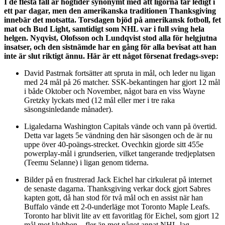
I de flesta fall är högtider synonymt med att ligorna tar ledigt i
ett par dagar, men den amerikanska traditionen Thanksgiving
innebär det motsatta. Torsdagen bjöd på amerikansk fotboll, fet
mat och Bud Light, samtidigt som NHL var i full sving hela
helgen. Nyqvist, Olofsson och Lundqvist stod alla för helgjutna
insatser, och den sistnämde har en gång för alla bevisat att han
inte är slut riktigt ännu. Här är ett något försenat fredags-svep:
David Pastrnak fortsätter att spruta in mål, och leder nu ligan
med 24 mål på 26 matcher. SSK-bekantingen har gjort 12 mål
i både Oktober och November, något bara en viss Wayne
Gretzky lyckats med (12 mål eller mer i tre raka
säsongsinledande månader).
Ligaledarna Washington Capitals vände och vann på övertid.
Detta var lagets 5e vändning den här säsongen och de är nu
uppe över 40-poängs-strecket. Ovechkin gjorde sitt 455e
powerplay-mål i grundserien, vilket tangerande tredjeplatsen
(Teemu Selanne) i ligan genom tiderna.
Bilder på en frustrerad Jack Eichel har cirkulerat på internet
de senaste dagarna. Thanksgiving verkar dock gjort Sabres
kapten gott, då han stod för två mål och en assist när han
Buffalo vände ett 2-0-underläge mot Toronto Maple Leafs.
Toronto har blivit lite av ett favoritlag för Eichel, som gjort 12
mål mot klubben – fler än mot något annat NHL-lag.