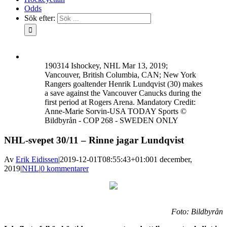
Odds
Sök efter:
190314 Ishockey, NHL Mar 13, 2019;
Vancouver, British Columbia, CAN; New York
Rangers goaltender Henrik Lundqvist (30) makes
a save against the Vancouver Canucks during the
first period at Rogers Arena. Mandatory Credit:
Anne-Marie Sorvin-USA TODAY Sports ©
Bildbyrån - COP 268 - SWEDEN ONLY
NHL-svepet 30/11 – Rinne jagar Lundqvist
Av
Erik Eidissen
|
2019-12-01T08:55:43+01:00
1 december,
2019
|
NHL
|
0 kommentarer
Foto: Bildbyrån