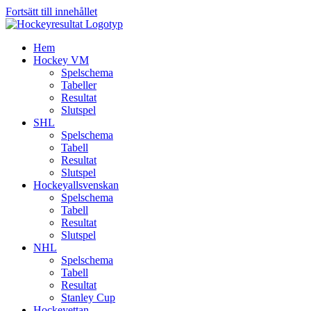
Fortsätt till innehållet
Hem
Hockey VM
Spelschema
Tabeller
Resultat
Slutspel
SHL
Spelschema
Tabell
Resultat
Slutspel
Hockeyallsvenskan
Spelschema
Tabell
Resultat
Slutspel
NHL
Spelschema
Tabell
Resultat
Stanley Cup
Hockeyettan