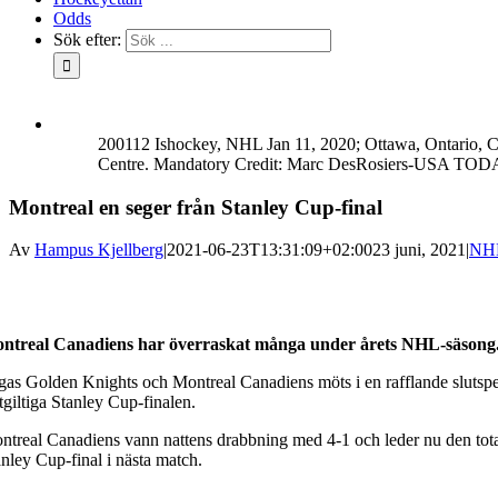
Odds
Sök efter:
200112 Ishockey, NHL Jan 11, 2020; Ottawa, Ontario, CA
Centre. Mandatory Credit: Marc DesRosiers-USA TO
Montreal en seger från Stanley Cup-final
Av
Hampus Kjellberg
|
2021-06-23T13:31:09+02:00
23 juni, 2021
|
NH
ntreal Canadiens har överraskat många under årets NHL-säsong. Nu ha
gas Golden Knights och Montreal Canadiens möts i en rafflande slutspelss
tgiltiga Stanley Cup-finalen.
ntreal Canadiens vann nattens drabbning med 4-1 och leder nu den totala
anley Cup-final i nästa match.