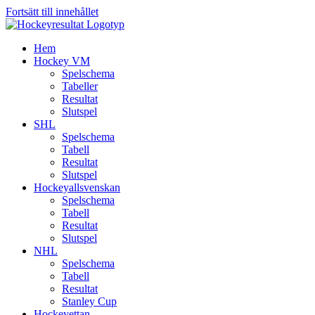
Fortsätt till innehållet
Hem
Hockey VM
Spelschema
Tabeller
Resultat
Slutspel
SHL
Spelschema
Tabell
Resultat
Slutspel
Hockeyallsvenskan
Spelschema
Tabell
Resultat
Slutspel
NHL
Spelschema
Tabell
Resultat
Stanley Cup
Hockeyettan