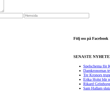
Följ oss på Facebook
SENASTE NYHET
Spelschema för K
Damkronornas tr
Tre Kronors trup
Erika Holst blir
Rikard Grönborg 
Sam Hallam sluta