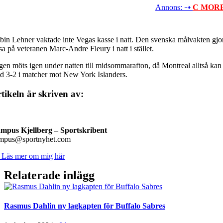
Annons: ⇢
C MOR
bin Lehner vaktade inte Vegas kasse i natt. Den svenska målvakten gjord
sa på veteranen Marc-Andre Fleury i natt i stället.
gen möts igen under natten till midsommarafton, då Montreal alltså kan b
d 3-2 i matcher mot New York Islanders.
tikeln är skriven av:
mpus Kjellberg
– Sportskribent
mpus@sportnyhet.com
 Läs mer om mig här
Relaterade inlägg
Rasmus Dahlin ny lagkapten för Buffalo Sabres