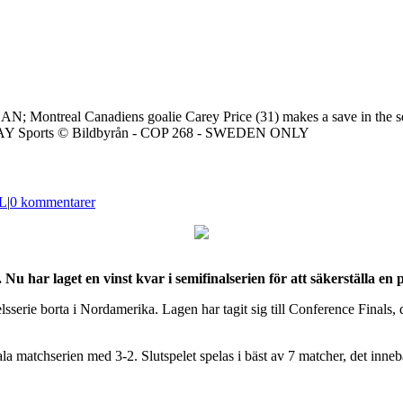
N; Montreal Canadiens goalie Carey Price (31) makes a save in the se
DAY Sports © Bildbyrån - COP 268 - SWEDEN ONLY
L
|
0 kommentarer
r laget en vinst kvar i semifinalserien för att säkerställa en pla
erie borta i Nordamerika. Lagen har tagit sig till Conference Finals, d
 matchserien med 3-2. Slutspelet spelas i bäst av 7 matcher, det innebä