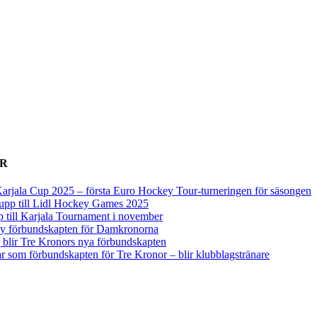
ER
arjala Cup 2025 – första Euro Hockey Tour-turneringen för säsongen
upp till Lidl Hockey Games 2025
p till Karjala Tournament i november
 ny förbundskapten för Damkronorna
blir Tre Kronors nya förbundskapten
r som förbundskapten för Tre Kronor – blir klubblagstränare