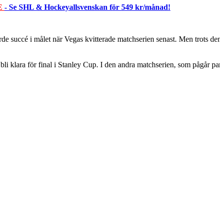
E
- Se SHL & Hockeyallsvenskan för 549 kr/månad!
e succé i målet när Vegas kvitterade matchserien senast. Men trots den
li klara för final i Stanley Cup. I den andra matchserien, som pågår pa