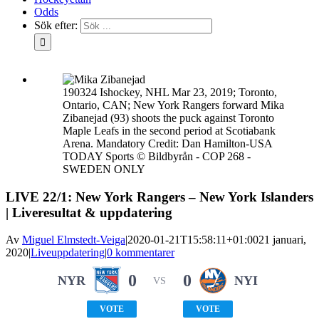
Odds
Sök efter:
190324 Ishockey, NHL Mar 23, 2019; Toronto,
Ontario, CAN; New York Rangers forward Mika
Zibanejad (93) shoots the puck against Toronto
Maple Leafs in the second period at Scotiabank
Arena. Mandatory Credit: Dan Hamilton-USA
TODAY Sports © Bildbyrån - COP 268 -
SWEDEN ONLY
LIVE 22/1: New York Rangers – New York Islanders
| Liveresultat & uppdatering
Av
Miguel Elmstedt-Veiga
|
2020-01-21T15:58:11+01:00
21 januari,
2020
|
Liveuppdatering
|
0 kommentarer
0
0
NYR
NYI
VS
VOTE
VOTE