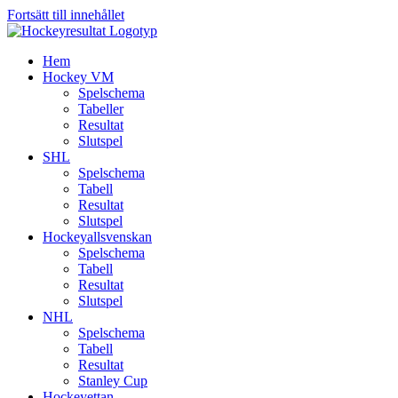
Fortsätt till innehållet
Hem
Hockey VM
Spelschema
Tabeller
Resultat
Slutspel
SHL
Spelschema
Tabell
Resultat
Slutspel
Hockeyallsvenskan
Spelschema
Tabell
Resultat
Slutspel
NHL
Spelschema
Tabell
Resultat
Stanley Cup
Hockeyettan