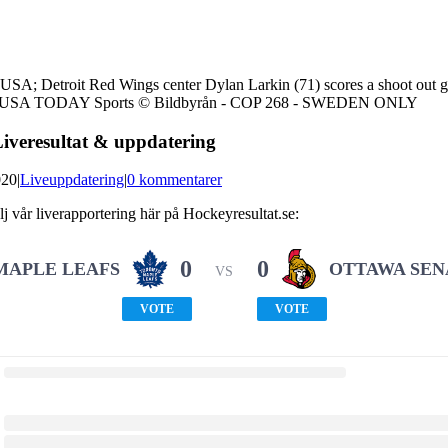
USA; Detroit Red Wings center Dylan Larkin (71) scores a shoot out 
toski-USA TODAY Sports © Bildbyrån - COP 268 - SWEDEN ONLY
Liveresultat & uppdatering
020
|
Liveuppdatering
|
0 kommentarer
 vår liverapportering här på Hockeyresultat.se:
0
0
MAPLE LEAFS
OTTAWA SEN
VS
VOTE
VOTE