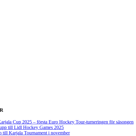
ER
arjala Cup 2025 – första Euro Hockey Tour-turneringen för säsongen
upp till Lidl Hockey Games 2025
p till Karjala Tournament i november