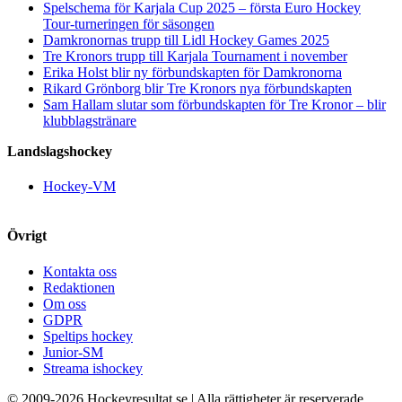
Spelschema för Karjala Cup 2025 – första Euro Hockey
Tour-turneringen för säsongen
Damkronornas trupp till Lidl Hockey Games 2025
Tre Kronors trupp till Karjala Tournament i november
Erika Holst blir ny förbundskapten för Damkronorna
Rikard Grönborg blir Tre Kronors nya förbundskapten
Sam Hallam slutar som förbundskapten för Tre Kronor – blir
klubblagstränare
Landslagshockey
Hockey-VM
Övrigt
Kontakta oss
Redaktionen
Om oss
GDPR
Speltips hockey
Junior-SM
Streama ishockey
© 2009-
2026 Hockeyresultat.se | Alla rättigheter är reserverade.