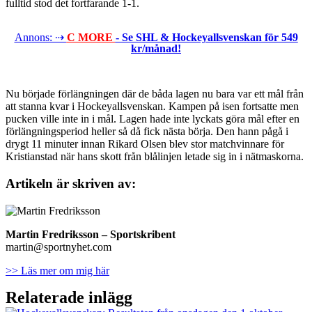
fulltid stod det fortfarande 1-1.
Annons: ⇢
C MORE
- Se SHL & Hockeyallsvenskan för 549
kr/månad!
Nu började förlängningen där de båda lagen nu bara var ett mål från
att stanna kvar i Hockeyallsvenskan. Kampen på isen fortsatte men
pucken ville inte in i mål. Lagen hade inte lyckats göra mål efter en
förlängningsperiod heller så då fick nästa börja. Den hann pågå i
drygt 11 minuter innan Rikard Olsen blev stor matchvinnare för
Kristianstad när hans skott från blålinjen letade sig in i nätmaskorna.
Artikeln är skriven av:
Martin Fredriksson
– Sportskribent
martin@sportnyhet.com
>> Läs mer om mig här
Relaterade inlägg