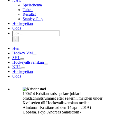
NHL
Spelschema
Tabell
Resultat
Stanley Cup
Hockeyettan
Odds
Sök
efter:
Hem
Hockey VM
SHL
Hockeyallsvenskan
NHL
Hockeyettan
Odds
190414 Kristianstads spelare jublar i
omklädningsrummet efter segern i matchen under
Kvalserien till Hockeyallsvenskan mellan
Almtuna - Kristianstad den 14 april 2019 i
Uppsala. Foto: Andreas Sandström /