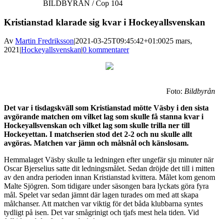
BILDBYRÅN / Cop 104
Kristianstad klarade sig kvar i Hockeyallsvenskan
Av
Martin Fredriksson
|
2021-03-25T09:45:42+01:00
25 mars,
2021
|
Hockeyallsvenskan
|
0 kommentarer
Foto:
Bildbyrån
Det var i tisdagskväll som Kristianstad mötte Väsby i den sista
avgörande matchen om vilket lag som skulle få stanna kvar i
Hockeyallsvenskan och vilket lag som skulle trilla ner till
Hockeyettan. I matchserien stod det 2-2 och nu skulle allt
avgöras. Matchen var jämn och målsnål och känslosam.
Hemmalaget Väsby skulle ta ledningen efter ungefär sju minuter när
Oscar Bjerselius satte dit ledningsmålet. Sedan dröjde det till i mitten
av den andra perioden innan Kristianstad kvittera. Målet kom genom
Malte Sjögren. Som tidigare under säsongen bara lyckats göra fyra
mål. Spelet var sedan jämnt där lagen turades om med att skapa
målchanser. Att matchen var viktig för det båda klubbarna syntes
tydligt på isen. Det var smågrinigt och tjafs mest hela tiden. Vid