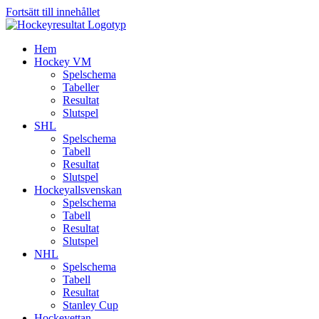
Fortsätt till innehållet
Hem
Hockey VM
Spelschema
Tabeller
Resultat
Slutspel
SHL
Spelschema
Tabell
Resultat
Slutspel
Hockeyallsvenskan
Spelschema
Tabell
Resultat
Slutspel
NHL
Spelschema
Tabell
Resultat
Stanley Cup
Hockeyettan