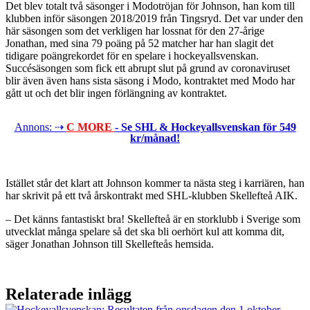
Det blev totalt två säsonger i Modotröjan för Johnson, han kom till
klubben inför säsongen 2018/2019 från Tingsryd. Det var under den
här säsongen som det verkligen har lossnat för den 27-årige
Jonathan, med sina 79 poäng på 52 matcher har han slagit det
tidigare poängrekordet för en spelare i hockeyallsvenskan.
Succésäsongen som fick ett abrupt slut på grund av coronaviruset
blir även även hans sista säsong i Modo, kontraktet med Modo har
gått ut och det blir ingen förlängning av kontraktet.
Annons: ⇢
C MORE
- Se SHL & Hockeyallsvenskan för 549
kr/månad!
Istället står det klart att Johnson kommer ta nästa steg i karriären, han
har skrivit på ett två årskontrakt med SHL-klubben Skellefteå AIK.
– Det känns fantastiskt bra! Skellefteå är en storklubb i Sverige som
utvecklat många spelare så det ska bli oerhört kul att komma dit,
säger Jonathan Johnson till Skellefteås hemsida.
Relaterade inlägg