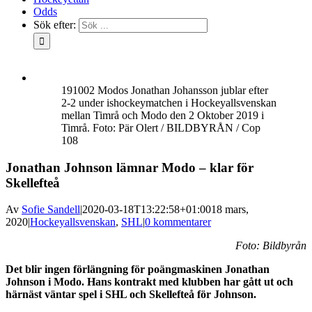
Odds
Sök efter:
191002 Modos Jonathan Johansson jublar efter
2-2 under ishockeymatchen i Hockeyallsvenskan
mellan Timrå och Modo den 2 Oktober 2019 i
Timrå. Foto: Pär Olert / BILDBYRÅN / Cop
108
Jonathan Johnson lämnar Modo – klar för
Skellefteå
Av
Sofie Sandell
|
2020-03-18T13:22:58+01:00
18 mars,
2020
|
Hockeyallsvenskan
,
SHL
|
0 kommentarer
Foto: Bildbyrån
Det blir ingen förlängning för poängmaskinen Jonathan
Johnson i Modo. Hans kontrakt med klubben har gått ut och
härnäst väntar spel i SHL och Skellefteå för Johnson.