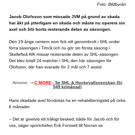
Foto: Bildbyrån
Jacob Olofsson som missade JVM på grund av skada
har åkt på ytterligare en skada och måste nu operera sin
axel och blir borta resterande delen av säsongen.
Den 19-årige centern som fick sitt genombrott i SHL under
förra säsongen i Timrå och nu gör sin första säsong i
Skellefteå AIK missar resterande delen av SHL-säsongen.
Det blev totalt 24 matcher i SHL den här säsongen för
Olofsson, där han svarade för 2 mål och 7 assist.
Annons: ⇢
C MORE
- Se SHL & Hockeyallsvenskan för
549 kr/månad!
Hans skadade axel förväntas ha en rehabiliteringstid på cirka
6 månader.
– Det är givetvis ett tråkigt besked, både för Jacob och för
oss, säger sportchefen Erik Forssell till Norran.se