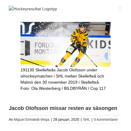
Fortsätt
till
innehållet
191130 Skellefteås Jacob Olofsson under
ishockeymatchen i SHL mellan Skellefteå och
Malmö den 30 november 2019 i Skellefteå.
Foto: Ola Westerberg / BILDBYRÅN / Cop 117
Jacob Olofsson missar resten av säsongen
Av
Miguel Elmstedt-Veiga
|
28 januari, 2020
|
SHL
|
0 kommentarer