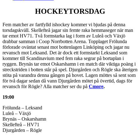
HOCKEYTORSDAG
Fem matcher av fartfylld ishockey kommer vi bjudas på denna
torsdagskväll. Skellefteå jagar sin femte raka hemmaseger när man
tar emot HV71. Två formstarka lag i form av Luleå och Växjö
drabbar samman i Coop Norrbotten Arena. Topplaget Frölunda
förlorade oväntat senast mot bottenlagen Linköping och jagar nu
revansch mot Leksand. Det är dock ett formstarkt Leksand som
kommer till Scandinavium med fem raka segrar på bortaplan i
ryggen. Brynäs tar emot Oskarshamn i en match där viktiga poäng i
streckstriden i botten står på spel. Djurgården och Rögle ska återigen
stöta på varandra denna gången på hovet. Lagen möttes så sent som
för två dagar sedan då vann Djurgården mötet på övertid, dags för
revansch för Rögle? Alla matcher ser du på
Cmore
.
19:00
Frölunda – Leksand
Luleå – Växjö
Brynäs – Oskarshamn
Skellefteå – HV71
Djurgården – Rögle