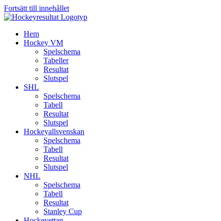
Fortsätt till innehållet
Hem
Hockey VM
Spelschema
Tabeller
Resultat
Slutspel
SHL
Spelschema
Tabell
Resultat
Slutspel
Hockeyallsvenskan
Spelschema
Tabell
Resultat
Slutspel
NHL
Spelschema
Tabell
Resultat
Stanley Cup
Hockeyettan