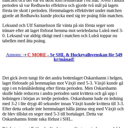
matchen och det var ett skott som resulterade i ett mål. Även i andra
perioden så var Redhawks effektiva och gjorde två mål på lagets
första tre skott i perioden. Hemmalagets effektivitet under matchen
gjorde att Redhawks kunde plocka med sig tre poäng från matchen.
Leksand och Ulf Samuelsson får vänta på sin första seger som
tränare efter att laget förlorat hemma mot serieledarna Luleå med 3-
0. Leksand var aldrig riktigt med i matchen och Luleå toppar nu
tabellen med åtta poäng.
Annons: ⇢
C MORE
- Se SHL & Hockeyallsvenskan för 549
kr/månad!
Det gick även tungt för det andra bottenlaget Oskarshamn i helgen,
laget förlorade på hemmaplan mot Växjö med 5-3. Växjö kunde gå
upp i en tvåmålsledning efter första perioden. Men Oskarshamn
skulle både reducera i andra perioden samt kvittera och gå upp i
ledningen i början av tredje perioden. Oskarshamn hade en ledning
med 3-2 i lite drygt 40 sekunder innan Växjö kunde kvittera till 3-3.
Efter detta orkade inte hemmalaget hålla jämna steg med Växjö och
de blev tillslut en seger med 5-3 till bortalaget. Detta var
Oskarshamns femte raka förlust i SHL.