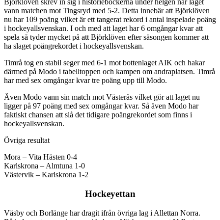
Björklöven skrev in sig i historieböckerna under helgen när laget
vann matchen mot Tingsryd med 5-2. Detta innebär att Björklöven
nu har 109 poäng vilket är ett tangerat rekord i antal inspelade poäng
i hockeyallsvenskan. I och med att laget har 6 omgångar kvar att
spela så tyder mycket på att Björklöven efter säsongen kommer att
ha slaget poängrekordet i hockeyallsvenskan.
Timrå tog en stabil seger med 6-1 mot bottenlaget AIK och hakar
därmed på Modo i tabelltoppen och kampen om andraplatsen. Timrå
har med sex omgångar kvar tre poäng upp till Modo.
Även Modo vann sin match mot Västerås vilket gör att laget nu
ligger på 97 poäng med sex omgångar kvar. Så även Modo har
faktiskt chansen att slå det tidigare poängrekordet som finns i
hockeyallsvenskan.
Övriga resultat
Mora – Vita Hästen 0-4
Karlskrona – Almtuna 1-0
Västervik – Karlskrona 1-2
Hockeyettan
Väsby och Borlänge har dragit ifrån övriga lag i Allettan Norra.