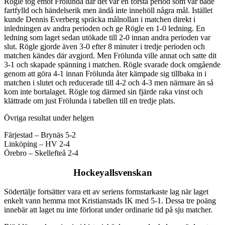
Rögle tog emot Frölunda där det var en första period som var både
fartfylld och händelserik men ändå inte innehöll några mål. Istället
kunde Dennis Everberg spräcka målnollan i matchen direkt i
inledningen av andra perioden och ge Rögle en 1-0 ledning. En
ledning som laget sedan utökade till 2-0 innan andra perioden var
slut. Rögle gjorde även 3-0 efter 8 minuter i tredje perioden och
matchen kändes där avgjord. Men Frölunda ville annat och satte dit
3-1 och skapade spänning i matchen. Rögle svarade dock omgående
genom att göra 4-1 innan Frölunda åter kämpade sig tillbaka in i
matchen i slutet och reducerade till 4-2 och 4-3 men närmare än så
kom inte bortalaget. Rögle tog därmed sin fjärde raka vinst och
klättrade om just Frölunda i tabellen till en tredje plats.
Övriga resultat under helgen
Färjestad – Brynäs 5-2
Linköping – HV 2-4
Örebro – Skellefteå 2-4
Hockeyallsvenskan
Södertälje fortsätter vara ett av seriens formstarkaste lag när laget
enkelt vann hemma mot Kristianstads IK med 5-1. Dessa tre poäng
innebär att laget nu inte förlorat under ordinarie tid på sju matcher.