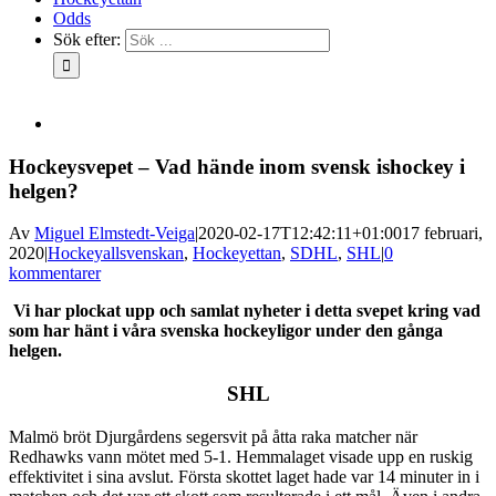
Odds
Sök efter:
Hockeysvepet – Vad hände inom svensk ishockey i
helgen?
Av
Miguel Elmstedt-Veiga
|
2020-02-17T12:42:11+01:00
17 februari,
2020
|
Hockeyallsvenskan
,
Hockeyettan
,
SDHL
,
SHL
|
0
kommentarer
Vi har plockat upp och samlat nyheter i detta svepet kring vad
som har hänt i våra svenska hockeyligor under den gånga
helgen.
SHL
Malmö bröt Djurgårdens segersvit på åtta raka matcher när
Redhawks vann mötet med 5-1. Hemmalaget visade upp en ruskig
effektivitet i sina avslut. Första skottet laget hade var 14 minuter in i