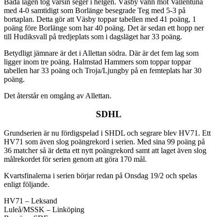
Båda lagen tog varsin seger i helgen. Väsby vann mot Vallentuna
med 4-0 samtidigt som Borlänge besegrade Teg med 5-3 på
bortaplan. Detta gör att Väsby toppar tabellen med 41 poäng, 1
poäng före Borlänge som har 40 poäng. Det är sedan ett hopp ner
till Hudiksvall på tredjeplats som i dagsläget har 33 poäng.
Betydligt jämnare är det i Allettan södra. Där är det fem lag som
ligger inom tre poäng. Halmstad Hammers som toppar toppar
tabellen har 33 poäng och Troja/Ljungby på en femteplats har 30
poäng.
Det återstår en omgång av Allettan.
SDHL
Grundserien är nu fördigspelad i SHDL och segrare blev HV71. Ett
HV71 som även slog poängrekord i serien. Med sina 99 poäng på
36 matcher så är detta ett nytt poängrekord samt att laget även slog
målrekordet för serien genom att göra 170 mål.
Kvartsfinalerna i serien börjar redan på Onsdag 19/2 och spelas
enligt följande.
HV71 – Leksand
Luleå/MSSK – Linköping