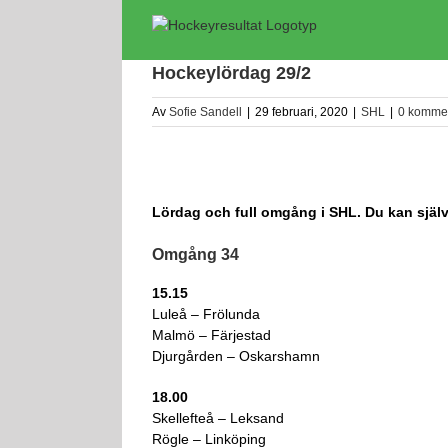
Fortsätt
till
innehållet
Hockeylördag 29/2
Av
Sofie Sandell
|
29 februari, 2020
|
SHL
|
0 komme
Lördag och full omgång i SHL. Du kan självk
Omgång 34
15.15
Luleå – Frölunda
Malmö – Färjestad
Djurgården – Oskarshamn
18.00
Skellefteå – Leksand
Rögle – Linköping