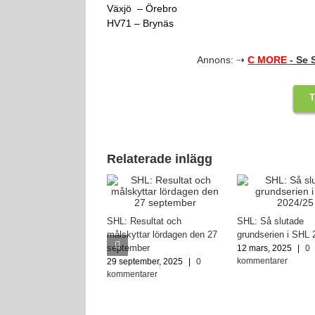
Växjö – Örebro
HV71 – Brynäs
Annons: ⇢
C MORE
- Se
T
Relaterade inlägg
SHL: Resultat och
SHL: Så slutade
målskyttar lördagen den 27
grundserien i SHL 
september
12 mars, 2025
|
0
kommentarer
29 september, 2025
|
0
kommentarer