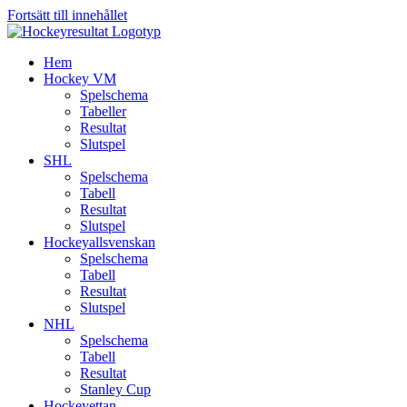
Fortsätt till innehållet
Hem
Hockey VM
Spelschema
Tabeller
Resultat
Slutspel
SHL
Spelschema
Tabell
Resultat
Slutspel
Hockeyallsvenskan
Spelschema
Tabell
Resultat
Slutspel
NHL
Spelschema
Tabell
Resultat
Stanley Cup
Hockeyettan