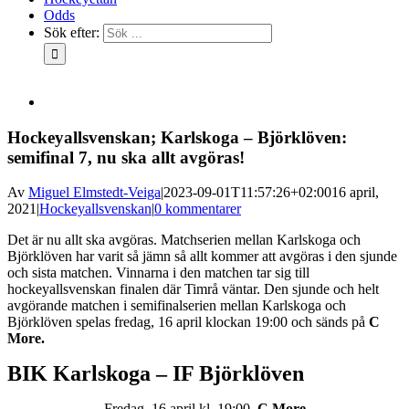
Odds
Sök efter:
Hockeyallsvenskan; Karlskoga – Björklöven:
semifinal 7, nu ska allt avgöras!
Av
Miguel Elmstedt-Veiga
|
2023-09-01T11:57:26+02:00
16 april,
2021
|
Hockeyallsvenskan
|
0 kommentarer
Det är nu allt ska avgöras. Matchserien mellan Karlskoga och
Björklöven har varit så jämn så allt kommer att avgöras i den sjunde
och sista matchen. Vinnarna i den matchen tar sig till
hockeyallsvenskan finalen där Timrå väntar. Den sjunde och helt
avgörande matchen i semifinalserien mellan Karlskoga och
Björklöven spelas fredag, 16 april klockan 19:00 och sänds på
C
More.
BIK Karlskoga – IF Björklöven
Fredag, 16 april kl. 19:00,
C More