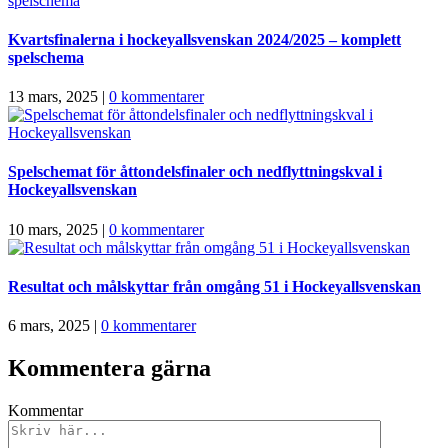
Kvartsfinalerna i hockeyallsvenskan 2024/2025 – komplett
spelschema
13 mars, 2025
|
0 kommentarer
Spelschemat för åttondelsfinaler och nedflyttningskval i
Hockeyallsvenskan
10 mars, 2025
|
0 kommentarer
Resultat och målskyttar från omgång 51 i Hockeyallsvenskan
6 mars, 2025
|
0 kommentarer
Kommentera gärna
Kommentar