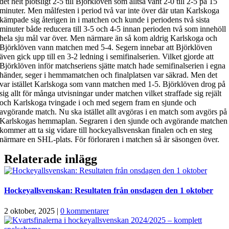
det helt plötsligt 2-5 till Björklöven som alltså vänt 2-0 till 2-5 på 15
minuter. Men målfesten i period två var inte över där utan Karlskoga
kämpade sig återigen in i matchen och kunde i periodens två sista
minuter både reducera till 3-5 och 4-5 innan perioden två som innehöll
hela sju mål var över. Men närmare än så kom aldrig Karlskoga och
Björklöven vann matchen med 5-4. Segern innebar att Björklöven
även gick upp till en 3-2 ledning i semifinalserien. Vilket gjorde att
Björklöven inför matchseriens sjätte match hade semifinalserien i egna
händer, seger i hemmamatchen och finalplatsen var säkrad. Men det
var istället Karlskoga som vann matchen med 1-5. Björklöven drog på
sig allt för många utvisningar under matchen vilket straffade sig rejält
och Karlskoga tvingade i och med segern fram en sjunde och
avgörande match. Nu ska istället allt avgöras i en match som avgörs på
Karlskogas hemmaplan. Segraren i den sjunde och avgörande matchen
kommer att ta sig vidare till hockeyallsvenskan finalen och en steg
närmare en SHL-plats. För förloraren i matchen så är säsongen över.
Relaterade inlägg
Hockeyallsvenskan: Resultaten från onsdagen den 1 oktober
2 oktober, 2025
|
0 kommentarer