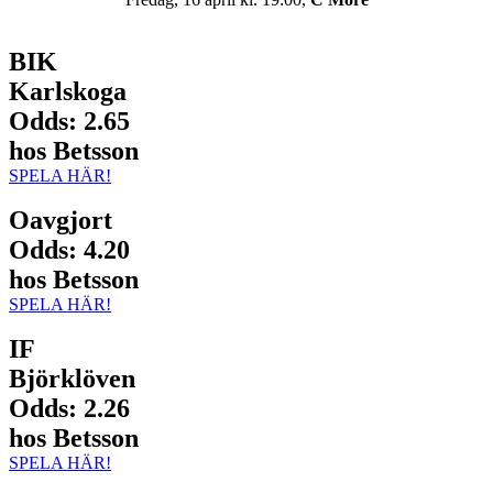
BIK
Karlskoga
Odds: 2.65
hos Betsson
SPELA HÄR!
Oavgjort
Odds: 4.20
hos Betsson
SPELA HÄR!
IF
Björklöven
Odds: 2.26
hos Betsson
SPELA HÄR!