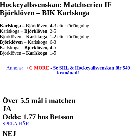
Hockeyallsvenskan: Matchserien IF
Björklöven – BIK Karlskoga
Karlskoga
– Björklöven, 4-3 efter förlängning
Karlskoga –
Björklöven
, 2-5
Björklöven –
Karlskoga
, 1-2 efter förlängning
Björklöven
– Karlskoga, 6-3
Karlskoga –
Björklöven,
4-5
Björklöven –
Karlskoga
, 1-5
Annons: ⇢
C MORE
- Se SHL & Hockeyallsvenskan för 549
kr/månad!
Över 5.5 mål i matchen
JA
Odds: 1.77 hos Betsson
SPELA HÄR!
NEJ