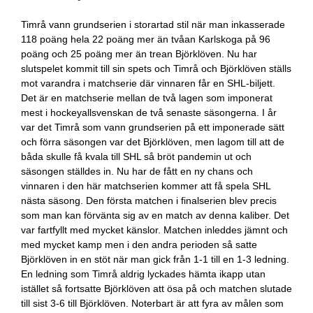
Timrå vann grundserien i storartad stil när man inkasserade
118 poäng hela 22 poäng mer än tvåan Karlskoga på 96
poäng och 25 poäng mer än trean Björklöven. Nu har
slutspelet kommit till sin spets och Timrå och Björklöven ställs
mot varandra i matchserie där vinnaren får en SHL-biljett.
Det är en matchserie mellan de två lagen som imponerat
mest i hockeyallsvenskan de två senaste säsongerna. I år
var det Timrå som vann grundserien på ett imponerade sätt
och förra säsongen var det Björklöven, men lagom till att de
båda skulle få kvala till SHL så bröt pandemin ut och
säsongen ställdes in. Nu har de fått en ny chans och
vinnaren i den här matchserien kommer att få spela SHL
nästa säsong. Den första matchen i finalserien blev precis
som man kan förvänta sig av en match av denna kaliber. Det
var fartfyllt med mycket känslor. Matchen inleddes jämnt och
med mycket kamp men i den andra perioden så satte
Björklöven in en stöt när man gick från 1-1 till en 1-3 ledning.
En ledning som Timrå aldrig lyckades hämta ikapp utan
istället så fortsatte Björklöven att ösa på och matchen slutade
till sist 3-6 till Björklöven. Noterbart är att fyra av målen som