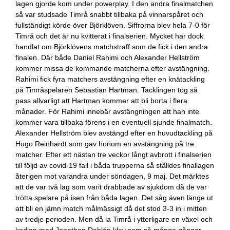
lagen gjorde kom under powerplay. I den andra finalmatchen
så var studsade Timrå snabbt tillbaka på vinnarspåret och
fullständigt körde över Björklöven. Siffrorna blev hela 7-0 för
Timrå och det är nu kvitterat i finalserien. Mycket har dock
handlat om Björklövens matchstraff som de fick i den andra
finalen. Där både Daniel Rahimi och Alexander Hellström
kommer missa de kommande matcherna efter avstängning.
Rahimi fick fyra matchers avstängning efter en knätackling
på Timråspelaren Sebastian Hartman. Tacklingen tog så
pass allvarligt att Hartman kommer att bli borta i flera
månader. För Rahimi innebär avstängningen att han inte
kommer vara tillbaka förens i en eventuell sjunde finalmatch.
Alexander Hellström blev avstängd efter en huvudtackling på
Hugo Reinhardt som gav honom en avstängning på tre
matcher. Efter ett nästan tre veckor långt avbrott i finalserien
till följd av covid-19 fall i båda trupperna så ställdes finallagen
återigen mot varandra under söndagen, 9 maj. Det märktes
att de var två lag som varit drabbade av sjukdom då de var
trötta spelare på isen från båda lagen. Det såg även länge ut
att bli en jämn match målmässigt då det stod 3-3 in i mitten
av tredje perioden. Men då la Timrå i ytterligare en växel och
kedjan med Jonathan Dahlén klev som så många gångar