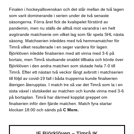
Finalen i hockeyallsvenskan och det står mellan de två lagen
som varit dominerande i serien under de två senaste
säsongerna. Förra året fick de kvalspelet förstörd av
pandemin, men nu ställs de alltså mot varandra i en helt
avgörande matchserie om vilket lag som får spela SHL nästa
säsong. Matchserien inleddes med två hemmamatcher för
Timrå vilket resulterade i en seger vardera för lagen.
Björklöven inledde finalserien med att vinna med 3-6 på
bortais, men Timrå studsande snabbt tillbaka och körde över
Björklöven i den andra matchen som slutade hela 7-0 till
Timrå. Efter ett nästan två veckor långt avbrott i matchserien
till följd av covid-19 fall i båda trupperna kunde finalserien
återigen återupptas. I match tre så var det Timrå som la i en
sista växel i slutskedet av matchen och kunde vinna med 3-6
på bortaplan. Timrå har därmed kopplat greppet om
finalserien inför den fjärde matchen. Match fyra startar
klockan 18:00 och sänds på
C More.
IF Björklöven – Timrå IK