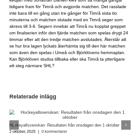
tidigare fram för Timrå och avgjorde matchen. Det rasslade
inte bara till en gång utan tre gånger för Timrå sista tio
minuterna och matchen slutade med en Timrå seger som
skrevs till 3-6. Segern innebär att Timrå nu kopplat greppet
om finalserien inför den fjärde matchen som spelas drygt 24
timmar efter att den tredje matchen avslutades. Återstår att
se hur bra lagen lyckats återhämta sig till den här matchen
som även den spelas i Umeå och Björklövens hemmaplan.
Kan Björklöven studsa tillbaka eller ska Timrå ta ytterligare
ett steg närmare SHL?
Relaterade inlägg
Hockeyallsvenskan: Resultaten från onsdagen den 1 oktober
K
s
2 oktober, 2025
|
0 kommentarer
1