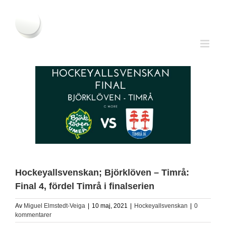
Fortsätt
till
innehållet
Hockeyallsvenskan; Björklöven – Timrå:
Final 4, fördel Timrå i finalserien
Av
Miguel Elmstedt-Veiga
|
10 maj, 2021
|
Hockeyallsvenskan
|
0
kommentarer