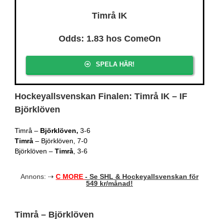
Timrå IK
Odds: 1.83 hos ComeOn
SPELA HÄR!
Hockeyallsvenskan Finalen: Timrå IK – IF
Björklöven
Timrå –
Björklöven,
3-6
Timrå
– Björklöven, 7-0
Björklöven –
Timrå
, 3-6
Annons: ⇢
C MORE
- Se SHL & Hockeyallsvenskan för
549 kr/månad!
Timrå – Björklöven