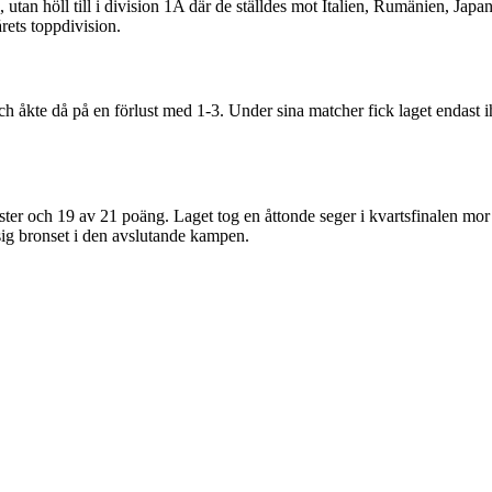
n, utan höll till i division 1A där de ställdes mot Italien, Rumänien, 
årets toppdivision.
h åkte då på en förlust med 1-3. Under sina matcher fick laget endast i
ter och 19 av 21 poäng. Laget tog en åttonde seger i kvartsfinalen mor
sig bronset i den avslutande kampen.