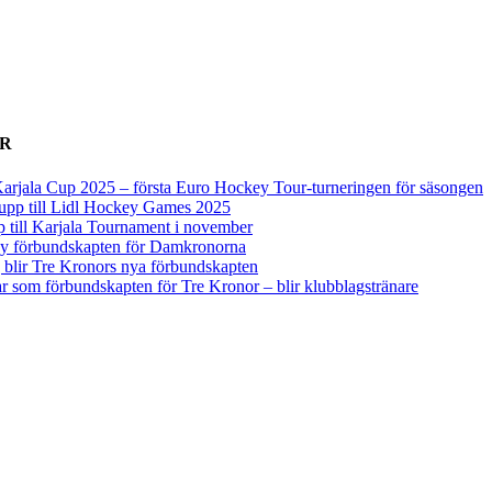
ER
arjala Cup 2025 – första Euro Hockey Tour-turneringen för säsongen
upp till Lidl Hockey Games 2025
p till Karjala Tournament i november
 ny förbundskapten för Damkronorna
blir Tre Kronors nya förbundskapten
r som förbundskapten för Tre Kronor – blir klubblagstränare