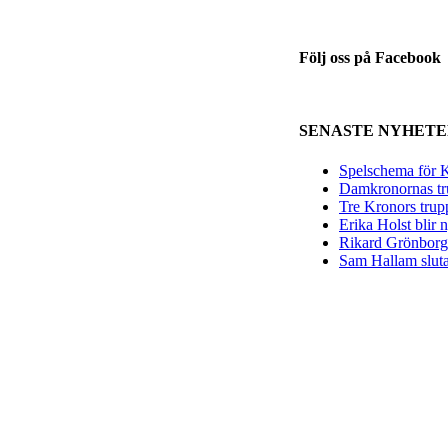
Följ oss på Facebook
SENASTE NYHET
Spelschema för K
Damkronornas tr
Tre Kronors trup
Erika Holst blir
Rikard Grönborg 
Sam Hallam sluta