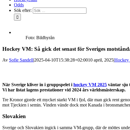
Odds
Sök efter:
Foto: Bildbyrån
Hockey VM: Så gick det senast för Sveriges motstånd
Av
Sofie Sandell
|
2025-04-10T15:38:28+02:00
10 april, 2025
|
Hockey
När Sverige kliver in i gruppspelet i
hockey VM 2025
väntar sju 
Vi har listat lagens prestationer vid 2024 års världsmästerskap.
Tre Kronor gjorde ett mycket starkt VM i fjol, där man gick rent geno
mot Tjeckien i semin. Vinden vände dock mot Kanada i bronsmatchen d
Slovakien
Sverige och Slovakien ingick i samma VM-grupp, där de möttes under de