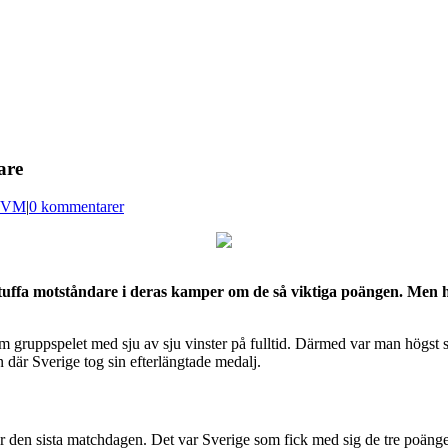
are
 VM
|
0 kommentarer
tuffa motståndare i deras kamper om de så viktiga poängen. Men hu
m gruppspelet med sju av sju vinster på fulltid. Därmed var man högst 
är Sverige tog sin efterlängtade medalj.
n sista matchdagen. Det var Sverige som fick med sig de tre poängen ef