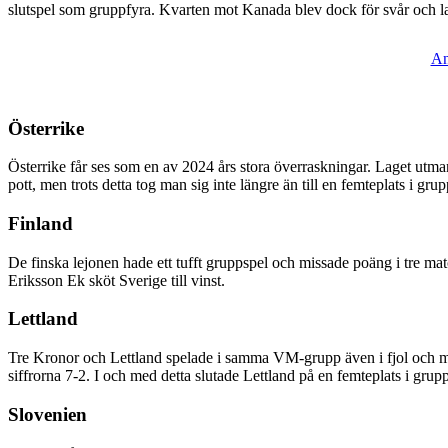
slutspel som gruppfyra. Kvarten mot Kanada blev dock för svår och la
An
Österrike
Österrike får ses som en av 2024 års stora överraskningar. Laget utma
pott, men trots detta tog man sig inte längre än till en femteplats i grup
Finland
De finska lejonen hade ett tufft gruppspel och missade poäng i tre match
Eriksson Ek sköt Sverige till vinst.
Lettland
Tre Kronor och Lettland spelade i samma VM-grupp även i fjol och mö
siffrorna 7-2. I och med detta slutade Lettland på en femteplats i grup
Slovenien