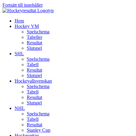
Fortsätt till innehållet
Hem
Hockey VM
Spelschema
Tabeller
Resultat
Slutspel
SHL
Spelschema
Tabell
Resultat
Slutspel
Hockeyallsvenskan
Spelschema
Tabell
Resultat
Slutspel
NHL
Spelschema
Tabell
Resultat
Stanley Cup
Hockeyettan