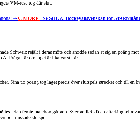
gets VM-resa tog där slut.
nons: ⇢
C MORE
- Se SHL & Hockeyallsvenskan för 549 kr/mån
nade Schweiz rejält i deras möte och snodde sedan åt sig en poäng mot K
p A. Frågan är om laget är lika vasst i år.
er. Sina tio poäng tog laget precis över slutspels-strecket och till en k
ttes i den femte matchomgången. Sverige fick då en efterlängtad revan
pen och missade slutspel.