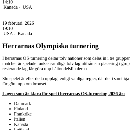
14:10
Kanada -
USA
DAMERNAS OS-SPELSCHEMA
19 februari, 2026
19:10
USA -
Kanada
Herrarnas Olympiska turnering
I herrarnas OS-turnering deltar tolv nationer som delas in i tre grupp
matcher är spelade rankas samtliga tolv lag utifrån sin placering i gru
resterande lag får göra upp i åttondelsfinalerna.
Slutspelet är efter detta upplagt enligt vanliga regler, där det i samt
får göra upp om bronset.
Lagen som är klara för spel i herrarnas OS-turnering 2026 är:
Danmark
Finland
Frankrike
Italien
Kanada
Lettland