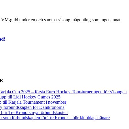
och VM-guld under en och samma säsong, någonting som inget annat
ad!
ER
arjala Cup 2025 – första Euro Hockey Tour-turneringen för säsongen
upp till Lidl Hockey Games 2025
p till Karjala Tournament i november
 ny förbundskapten för Damkronorna
blir Tre Kronors nya förbundskapten
r som förbundskapten för Tre Kronor – blir klubblagstränare