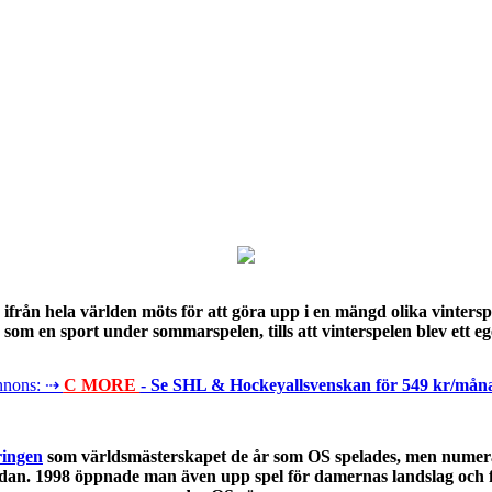
ifrån hela världen möts för att göra upp i en mängd olika vintersp
es som en sport under sommarspelen, tills att vinterspelen blev ett 
nons: ⇢
C MORE
- Se SHL & Hockeyallsvenskan för 549 kr/mån
ringen
som världsmästerskapet de år som OS spelades, men numera s
rsidan. 1998 öppnade man även upp spel för damernas landslag och