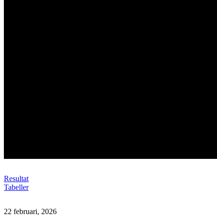
Läs mer om Hockey OS
Resultat
Tabeller
HERRARNAS OS-SPELSCHEMA
22 februari, 2026