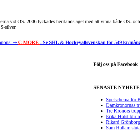
damerna vid OS. 2006 lyckades herrlandslaget med att vinna både OS- 
S-silver.
nons: ⇢
C MORE
- Se SHL & Hockeyallsvenskan för 549 kr/mån
Följ oss på Facebook
SENASTE NYHET
Spelschema för K
Damkronornas tr
Tre Kronors trup
Erika Holst blir
Rikard Grönborg 
Sam Hallam sluta