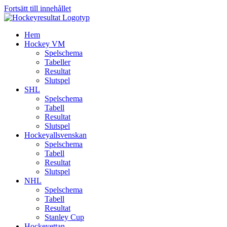
Fortsätt till innehållet
Hem
Hockey VM
Spelschema
Tabeller
Resultat
Slutspel
SHL
Spelschema
Tabell
Resultat
Slutspel
Hockeyallsvenskan
Spelschema
Tabell
Resultat
Slutspel
NHL
Spelschema
Tabell
Resultat
Stanley Cup
Hockeyettan