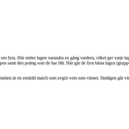
er om fyra. Här möter lagen varandra en gång vardera, vilket ger varje 
ppen samt den poäng som de har fått. Här går de fyra bästa lagen (gruppv
liga möten är en enskild match som avgör vem som vinner. Slutligen går vin