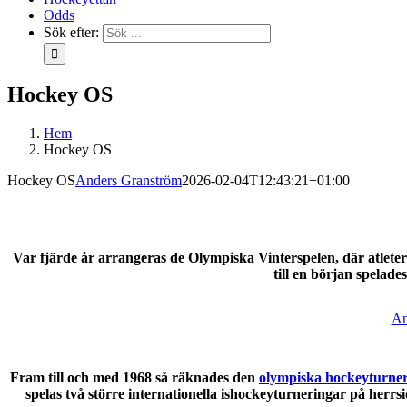
Odds
Sök efter:
Hockey OS
Hem
Hockey OS
Hockey OS
Anders Granström
2026-02-04T12:43:21+01:00
Var fjärde år arrangeras de Olympiska Vinterspelen, där atleter 
till en början spelad
An
Fram till och med 1968 så räknades den
olympiska hockeyturne
spelas två större internationella ishockeyturneringar på her