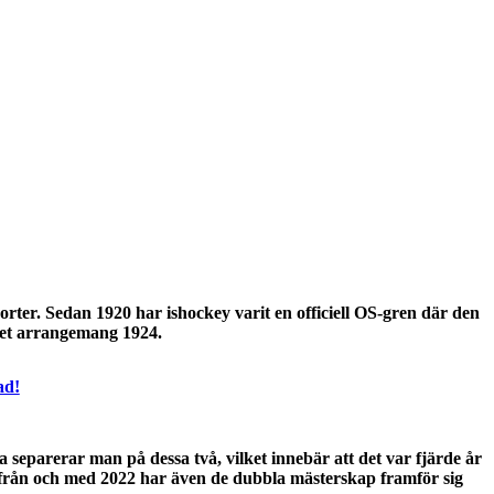
orter. Sedan 1920 har ishockey varit en officiell OS-gren där den
eget arrangemang 1924.
ad!
eparerar man på dessa två, vilket innebär att det var fjärde år
 från och med 2022 har även de dubbla mästerskap framför sig