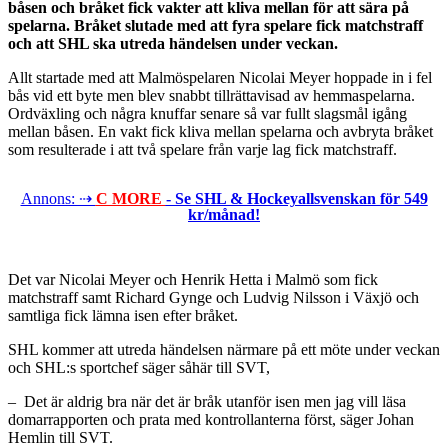
båsen och bråket fick vakter att kliva mellan för att sära på
spelarna. Bråket slutade med att fyra spelare fick matchstraff
och att SHL ska utreda händelsen under veckan.
Allt startade med att Malmöspelaren Nicolai Meyer hoppade in i fel
bås vid ett byte men blev snabbt tillrättavisad av hemmaspelarna.
Ordväxling och några knuffar senare så var fullt slagsmål igång
mellan båsen. En vakt fick kliva mellan spelarna och avbryta bråket
som resulterade i att två spelare från varje lag fick matchstraff.
Annons: ⇢
C MORE
- Se SHL & Hockeyallsvenskan för 549
kr/månad!
Det var Nicolai Meyer och Henrik Hetta i Malmö som fick
matchstraff samt Richard Gynge och Ludvig Nilsson i Växjö och
samtliga fick lämna isen efter bråket.
SHL kommer att utreda händelsen närmare på ett möte under veckan
och SHL:s sportchef säger såhär till SVT,
– Det är aldrig bra när det är bråk utanför isen men jag vill läsa
domarrapporten och prata med kontrollanterna först, säger Johan
Hemlin till SVT.