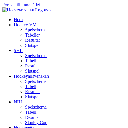
Fortsätt till innehållet
Hem
Hockey VM
Spelschema
Tabeller
Resultat
Slutspel
SHL
Spelschema
Tabell
Resultat
Slutspel
Hockeyallsvenskan
Spelschema
Tabell
Resultat
Slutspel
NHL
Spelschema
Tabell
Resultat
Stanley Cup
Hockeyettan