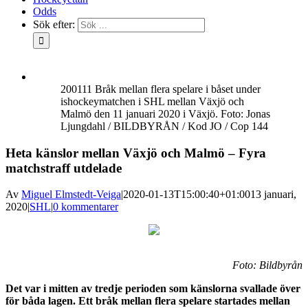
Odds
Sök efter:
200111 Bråk mellan flera spelare i båset under
ishockeymatchen i SHL mellan Växjö och
Malmö den 11 januari 2020 i Växjö. Foto: Jonas
Ljungdahl / BILDBYRÅN / Kod JO / Cop 144
Heta känslor mellan Växjö och Malmö – Fyra
matchstraff utdelade
Av
Miguel Elmstedt-Veiga
|
2020-01-13T15:00:40+01:00
13 januari,
2020
|
SHL
|
0 kommentarer
Foto: Bildbyrån
Det var i mitten av tredje perioden som känslorna svallade över
för båda lagen. Ett bråk mellan flera spelare startades mellan