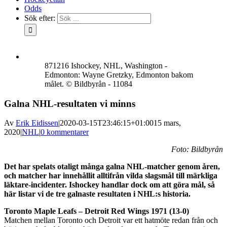
Odds
Sök efter:
871216 Ishockey, NHL, Washington -
Edmonton: Wayne Gretzky, Edmonton bakom
målet. © Bildbyrån - 11084
Galna NHL-resultaten vi minns
Av
Erik Eidissen
|
2020-03-15T23:46:15+01:00
15 mars,
2020
|
NHL
|
0 kommentarer
Foto: Bildbyrån
Det har spelats otaligt många galna NHL-matcher genom åren,
och matcher har innehållit alltifrån vilda slagsmål till märkliga
läktare-incidenter. Ishockey handlar dock om att göra mål, så
här listar vi de tre galnaste resultaten i NHL:s historia.
Toronto Maple Leafs – Detroit Red Wings 1971 (13-0)
Matchen mellan Toronto och Detroit var ett hatmöte redan från och