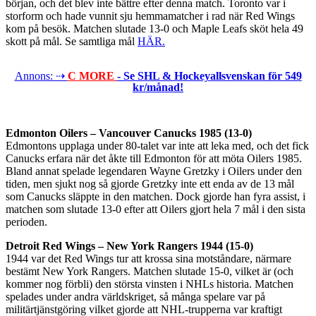
början, och det blev inte bättre efter denna match. Toronto var i
storform och hade vunnit sju hemmamatcher i rad när Red Wings
kom på besök. Matchen slutade 13-0 och Maple Leafs sköt hela 49
skott på mål. Se samtliga mål
HÄR.
Annons: ⇢
C MORE
- Se SHL & Hockeyallsvenskan för 549
kr/månad!
Edmonton Oilers – Vancouver Canucks 1985 (13-0)
Edmontons upplaga under 80-talet var inte att leka med, och det fick
Canucks erfara när det åkte till Edmonton för att möta Oilers 1985.
Bland annat spelade legendaren Wayne Gretzky i Oilers under den
tiden, men sjukt nog så gjorde Gretzky inte ett enda av de 13 mål
som Canucks släppte in den matchen. Dock gjorde han fyra assist, i
matchen som slutade 13-0 efter att Oilers gjort hela 7 mål i den sista
perioden.
Detroit Red Wings – New York Rangers 1944 (15-0)
1944 var det Red Wings tur att krossa sina motståndare, närmare
bestämt New York Rangers. Matchen slutade 15-0, vilket är (och
kommer nog förbli) den största vinsten i NHLs historia. Matchen
spelades under andra världskriget, så många spelare var på
militärtjänstgöring vilket gjorde att NHL-trupperna var kraftigt