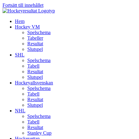
Fortsätt till innehållet
Hem
Hockey VM
Spelschema
Tabeller
Resultat
Slutspel
SHL
Spelschema
Tabell
Resultat
Slutspel
Hockeyallsvenskan
Spelschema
Tabell
Resultat
Slutspel
NHL
Spelschema
Tabell
Resultat
Stanley Cup
Hockeyettan