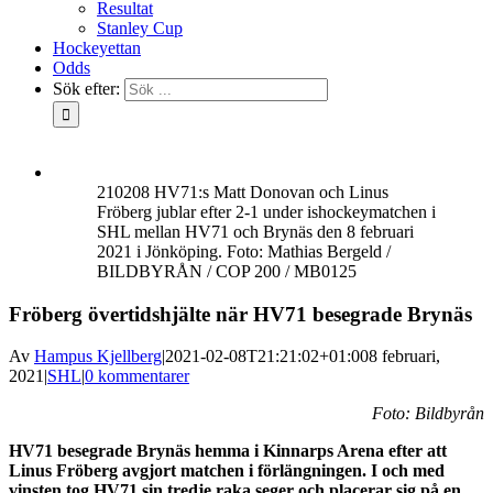
Resultat
Stanley Cup
Hockeyettan
Odds
Sök efter:
210208 HV71:s Matt Donovan och Linus
Fröberg jublar efter 2-1 under ishockeymatchen i
SHL mellan HV71 och Brynäs den 8 februari
2021 i Jönköping. Foto: Mathias Bergeld /
BILDBYRÅN / COP 200 / MB0125
Fröberg övertidshjälte när HV71 besegrade Brynäs
Av
Hampus Kjellberg
|
2021-02-08T21:21:02+01:00
8 februari,
2021
|
SHL
|
0 kommentarer
Foto: Bildbyrån
HV71 besegrade Brynäs hemma i Kinnarps Arena efter att
Linus Fröberg avgjort matchen i förlängningen. I och med
vinsten tog HV71 sin tredje raka seger och placerar sig på en