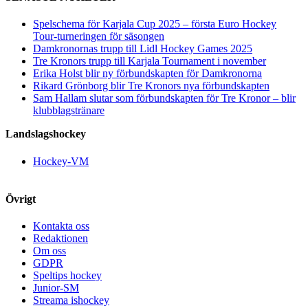
Spelschema för Karjala Cup 2025 – första Euro Hockey
Tour-turneringen för säsongen
Damkronornas trupp till Lidl Hockey Games 2025
Tre Kronors trupp till Karjala Tournament i november
Erika Holst blir ny förbundskapten för Damkronorna
Rikard Grönborg blir Tre Kronors nya förbundskapten
Sam Hallam slutar som förbundskapten för Tre Kronor – blir
klubblagstränare
Landslagshockey
Hockey-VM
Övrigt
Kontakta oss
Redaktionen
Om oss
GDPR
Speltips hockey
Junior-SM
Streama ishockey