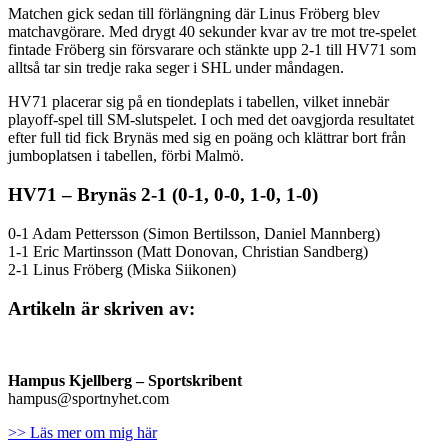
Matchen gick sedan till förlängning där Linus Fröberg blev
matchavgörare. Med drygt 40 sekunder kvar av tre mot tre-spelet
fintade Fröberg sin försvarare och stänkte upp 2-1 till HV71 som
alltså tar sin tredje raka seger i SHL under måndagen.
HV71 placerar sig på en tiondeplats i tabellen, vilket innebär
playoff-spel till SM-slutspelet. I och med det oavgjorda resultatet
efter full tid fick Brynäs med sig en poäng och klättrar bort från
jumboplatsen i tabellen, förbi Malmö.
HV71 – Brynäs 2-1 (0-1, 0-0, 1-0, 1-0)
0-1 Adam Pettersson (Simon Bertilsson, Daniel Mannberg)
1-1 Eric Martinsson (Matt Donovan, Christian Sandberg)
2-1 Linus Fröberg (Miska Siikonen)
Artikeln är skriven av:
Hampus Kjellberg
– Sportskribent
hampus@sportnyhet.com
>> Läs mer om mig här