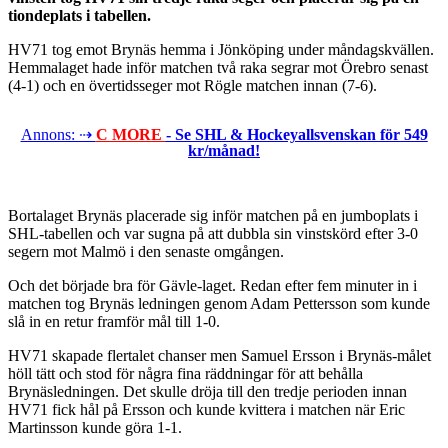
tiondeplats i tabellen.
HV71 tog emot Brynäs hemma i Jönköping under måndagskvällen.
Hemmalaget hade inför matchen två raka segrar mot Örebro senast
(4-1) och en övertidsseger mot Rögle matchen innan (7-6).
Annons: ⇢
C MORE
- Se SHL & Hockeyallsvenskan för 549
kr/månad!
Bortalaget Brynäs placerade sig inför matchen på en jumboplats i
SHL-tabellen och var sugna på att dubbla sin vinstskörd efter 3-0
segern mot Malmö i den senaste omgången.
Och det började bra för Gävle-laget. Redan efter fem minuter in i
matchen tog Brynäs ledningen genom Adam Pettersson som kunde
slå in en retur framför mål till 1-0.
HV71 skapade flertalet chanser men Samuel Ersson i Brynäs-målet
höll tätt och stod för några fina räddningar för att behålla
Brynäsledningen. Det skulle dröja till den tredje perioden innan
HV71 fick hål på Ersson och kunde kvittera i matchen när Eric
Martinsson kunde göra 1-1.