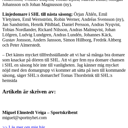
Johansson och Johan Magnusson (ny).
Linjedomare i SHL till nästa säsong;
Örjan Åhlén, Emil
Yletyinen, Emil Wernström, Robin Werner, Andréas Svensson (ny),
Jan Sandström, Henrik Pihlblad, Daniel Persson, Andras Nyqvist,
Tobias Nordlander, Rickard Nilsson, Andras Malmqvist, Johan
Löfgren, Ludvig Lundgren, Andras Lundén, Johannes Käck,
Gustav Jonsson, Anders Jansson, Simon Hillborg, Fredrik Altberg
och Peter Almerstedt.
– Det känns mycket tillfredsställande att vi har så många bra domare
som knackar på dörren till SHL. Att vi ger fem nya domare chansen
i SHL en säsong hör inte till vanligheten. Jag känner mig mycket
nöjd med den domargrupp vi kommer att sätta på isen till kommande
säsong, säger SHL:s domarchef Tomas Thorsbrink till SHL:s
hemsida
Artikeln är skriven av:
Miguel Elmstedt Veiga
– Sportskribent
miguel@sportnyhet.com
>> Läs mer om mig här