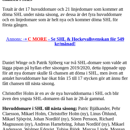
Totalt är det 17 huvuddomare och 21 linjedomare som kommer att
döma SHL under nästa säsong, av dessa är det fyra huvuddomare
och en linjedomare som är helt nya och kommer döma SHL för
första gången.
Annons: ⇢
C MORE
- Se SHL & Hockeyallsvenskan för 549
kr/månad!
Daniel Winge och Patrik Sjöberg var två SHL-domare som valde att
lägga pipan på hyllan efter säsongen 2019/2020, detta öppnade upp
för att nya domare skulle få chansen att döma i SHL, men även att
antalet huvuddomare har ökat från 15 till 17 stycken gör att ännu fler
fått chansen till nästa säsong.
Christoffer Holm är en av de nya huvuddomarna i SHL och blir
även den yngsta SHL-domaren då han är 28-år gammal.
Huvuddomare i SHL till nästa säsong;
Patric Bjälkander, Pehr
Claesson, Mikael Holm, Christoffer Holm (ny), Linus Öhlund,
Mikael Sjöqvist, Johan Nordlöf (ny), Sören Persson, Richard
Magnusson (ny), Andreas Harnebring, Johan Nordlöf (ny), Mikael
Andersson, Wolmer Edqvist, Tobias Björk, Marcus Linde, Morgan