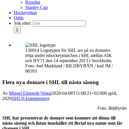
Resultat
Stanley Cup
Hockeyettan
Odds
Sök efter:
130914 Logotypen för SHL ses på en domares
tröja under ishockeymatchen i SHL mellan AIK
och HV71 den 14 september 2013 i Stockholm.
Foto: Joel Marklund / BILDBYRÅN / kod JM /
86593
Flera nya domare i SHL till nästa säsong
Av
Miguel Elmstedt-Veiga
|
2020-04-08T11:00:21+02:00
8 april,
2020
|
SHL
|
0 kommentarer
Foto: Bildbyrån
SHL har presenterat de domare som kommer att döma till
nästa säsong och listan innehåller ett flertal nya namn som får
chansen i SHL.