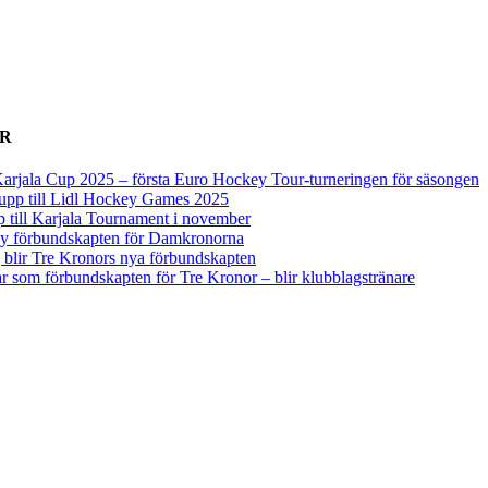
ER
arjala Cup 2025 – första Euro Hockey Tour-turneringen för säsongen
upp till Lidl Hockey Games 2025
p till Karjala Tournament i november
 ny förbundskapten för Damkronorna
blir Tre Kronors nya förbundskapten
r som förbundskapten för Tre Kronor – blir klubblagstränare