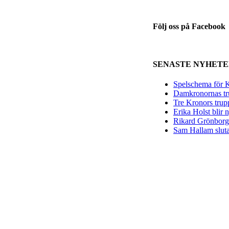
Följ oss på Facebook
SENASTE NYHET
Spelschema för K
Damkronornas tr
Tre Kronors trup
Erika Holst blir
Rikard Grönborg 
Sam Hallam sluta