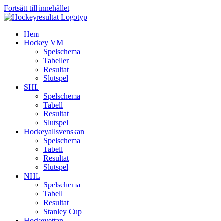
Fortsätt till innehållet
Hem
Hockey VM
Spelschema
Tabeller
Resultat
Slutspel
SHL
Spelschema
Tabell
Resultat
Slutspel
Hockeyallsvenskan
Spelschema
Tabell
Resultat
Slutspel
NHL
Spelschema
Tabell
Resultat
Stanley Cup
Hockeyettan