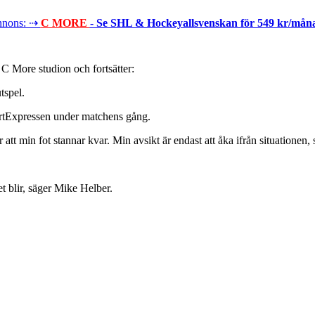
nons: ⇢
C MORE
- Se SHL & Hockeyallsvenskan för 549 kr/mån
C More studion och fortsätter:
tspel.
ortExpressen under matchens gång.
r att min fot stannar kvar. Min avsikt är endast att åka ifrån situatione
et blir, säger Mike Helber.