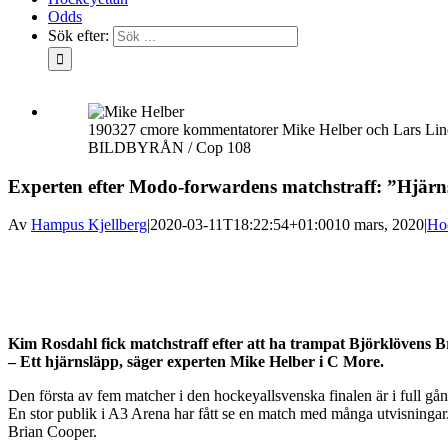
Odds
Sök efter:
190327 cmore kommentatorer Mike Helber och Lars Lindbe
BILDBYRÅN / Cop 108
Experten efter Modo-forwardens matchstraff: ”Hjär
Av
Hampus Kjellberg
|
2020-03-11T18:22:54+01:00
10 mars, 2020
|
Ho
Kim Rosdahl fick matchstraff efter att ha trampat Björklövens 
– Ett hjärnsläpp, säger experten Mike Helber i C More.
Den första av fem matcher i den hockeyallsvenska finalen är i full 
En stor publik i A3 Arena har fått se en match med många utvisningar.
Brian Cooper.