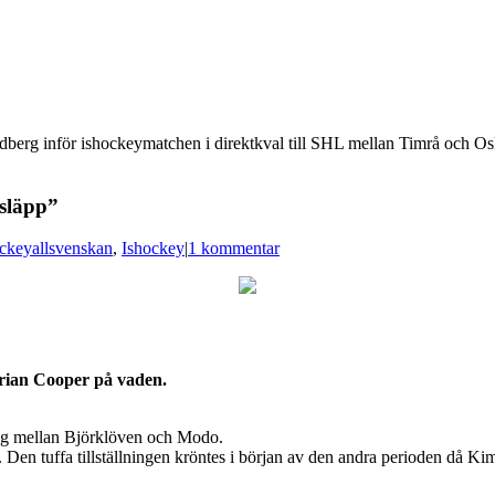
rg inför ishockeymatchen i direktkval till SHL mellan Timrå och Osk
nsläpp”
ckeyallsvenskan
,
Ishockey
|
1 kommentar
Brian Cooper på vaden.
gång mellan Björklöven och Modo.
 Den tuffa tillställningen kröntes i början av den andra perioden då Kim