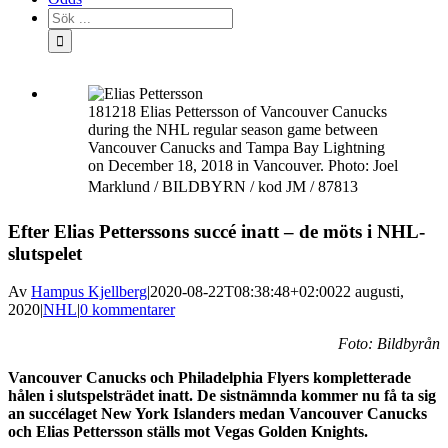
Sök
efter:
181218 Elias Pettersson of Vancouver Canucks
during the NHL regular season game between
Vancouver Canucks and Tampa Bay Lightning
on December 18, 2018 in Vancouver. Photo: Joel
Marklund / BILDBYRN / kod JM / 87813
Efter Elias Petterssons succé inatt – de möts i NHL-
slutspelet
Av
Hampus Kjellberg
|
2020-08-22T08:38:48+02:00
22 augusti,
2020
|
NHL
|
0 kommentarer
Foto: Bildbyrån
Vancouver Canucks och Philadelphia Flyers kompletterade
hålen i slutspelsträdet inatt. De sistnämnda kommer nu få ta sig
an succélaget New York Islanders medan Vancouver Canucks
och Elias Pettersson ställs mot Vegas Golden Knights.