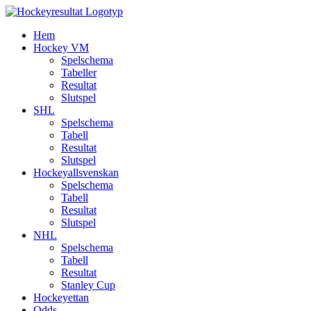
Fortsätt
till
Hem
innehållet
Hockey VM
Spelschema
Tabeller
Resultat
Slutspel
SHL
Spelschema
Tabell
Resultat
Slutspel
Hockeyallsvenskan
Spelschema
Tabell
Resultat
Slutspel
NHL
Spelschema
Tabell
Resultat
Stanley Cup
Hockeyettan
Odds