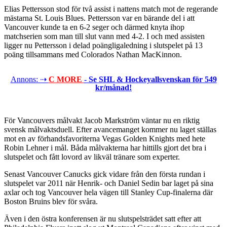
Elias Pettersson stod för två assist i nattens match mot de regerande
mästarna St. Louis Blues. Pettersson var en bärande del i att
Vancouver kunde ta en 6-2 seger och därmed knyta ihop
matchserien som man till slut vann med 4-2. I och med assisten
ligger nu Pettersson i delad poängligaledning i slutspelet på 13
poäng tillsammans med Colorados Nathan MacKinnon.
Annons: ⇢
C MORE
- Se SHL & Hockeyallsvenskan för 549
kr/månad!
För Vancouvers målvakt Jacob Markström väntar nu en riktig
svensk målvaktsduell. Efter avancemanget kommer nu laget ställas
mot en av förhandsfavoriterna Vegas Golden Knights med hete
Robin Lehner i mål. Båda målvakterna har hittills gjort det bra i
slutspelet och fått lovord av likväl tränare som experter.
Senast Vancouver Canucks gick vidare från den första rundan i
slutspelet var 2011 när Henrik- och Daniel Sedin bar laget på sina
axlar och tog Vancouver hela vägen till Stanley Cup-finalerna där
Boston Bruins blev för svåra.
Även i den östra konferensen är nu slutspelsträdet satt efter att