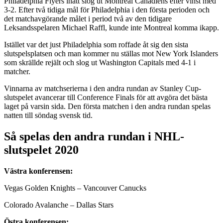
Philadelphia Flyers inatt slog ut Montreal Canadiens efter vinst med
3-2. Efter två tidiga mål för Philadelphia i den första perioden och
det matchavgörande målet i period två av den tidigare
Leksandsspelaren Michael Raffl, kunde inte Montreal komma ikapp.
Istället var det just Philadelphia som roffade åt sig den sista
slutspelsplatsen och man kommer nu ställas mot New York Islanders
som skrällde rejält och slog ut Washington Capitals med 4-1 i
matcher.
Vinnarna av matchserierna i den andra rundan av Stanley Cup-
slutspelet avancerar till Conference Finals för att avgöra det bästa
laget på varsin sida. Den första matchen i den andra rundan spelas
natten till söndag svensk tid.
Så spelas den andra rundan i NHL-
slutspelet 2020
Västra konferensen:
Vegas Golden Knights – Vancouver Canucks
Colorado Avalanche – Dallas Stars
Östra konferensen: