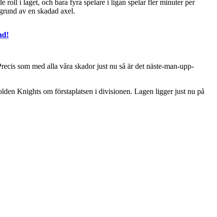
oll i laget, och bara fyra spelare i ligan spelar fler minuter per
grund av en skadad axel.
ad!
recis som med alla våra skador just nu så är det näste-man-upp-
den Knights om förstaplatsen i divisionen. Lagen ligger just nu på