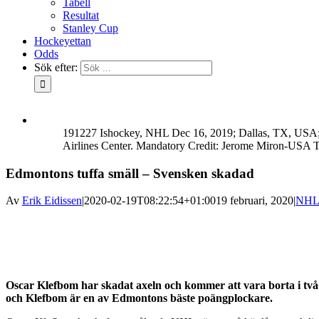
Tabell
Resultat
Stanley Cup
Hockeyettan
Odds
Sök efter:
191227 Ishockey, NHL Dec 16, 2019; Dallas, TX, USA; E
Airlines Center. Mandatory Credit: Jerome Miron-
Edmontons tuffa smäll – Svensken skadad
Av
Erik Eidissen
|
2020-02-19T08:22:54+01:00
19 februari, 2020
|
NH
Oscar Klefbom har skadat axeln och kommer att vara borta i två ti
och Klefbom är en av Edmontons bäste poängplockare.