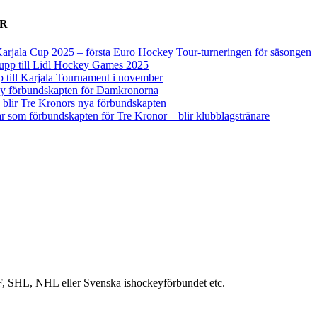
ER
arjala Cup 2025 – första Euro Hockey Tour-turneringen för säsongen
upp till Lidl Hockey Games 2025
p till Karjala Tournament i november
 ny förbundskapten för Damkronorna
blir Tre Kronors nya förbundskapten
r som förbundskapten för Tre Kronor – blir klubblagstränare
IIHF, SHL, NHL eller Svenska ishockeyförbundet etc.