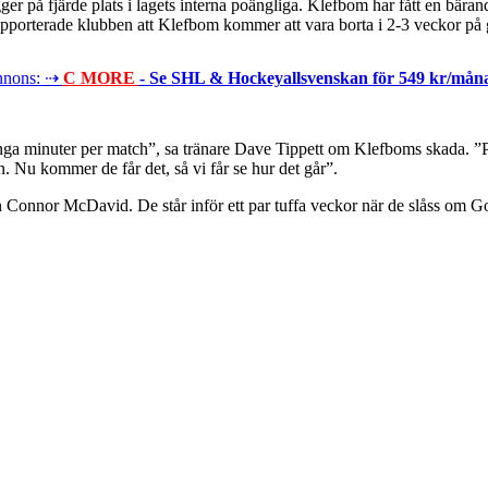
 på fjärde plats i lagets interna poängliga. Klefbom har fått en bärande r
apporterade klubben att Klefbom kommer att vara borta i 2-3 veckor på 
nons: ⇢
C MORE
- Se SHL & Hockeyallsvenskan för 549 kr/mån
ånga minuter per match”, sa tränare Dave Tippett om Klefboms skada. ”P
n. Nu kommer de får det, så vi får se hur det går”.
onnor McDavid. De står inför ett par tuffa veckor när de slåss om Gol