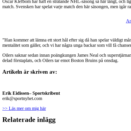
Oscar Klefbom har haft en strålande NHL-säsong så här långt, och ligger
match. Svensken har spelat varje match den här säsongen, men igår r
An
”Han kommer att lämna ett stort hål efter sig då han spelar väldigt m
mentalitet som gäller, och vi har några unga backar som vill få chanse
Oilers saknar sedan innan poängkungen James Neal och superstjärnan C
delad förstaplats, och Oilers tar emot Boston Bruins på onsdag.
Artikeln är skriven av:
Erik Eidissen
– Sportskribent
erik@sportnyhet.com
>> Läs mer om mig här
Relaterade inlägg