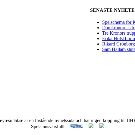
SENASTE NYHET
Spelschema för K
Damkronornas tr
Tre Kronors trup
Erika Holst blir
Rikard Grönborg 
Sam Hallam sluta
keyresultat.se är en fristående nyhetssida och har ingen koppling till 
Spela ansvarsfullt