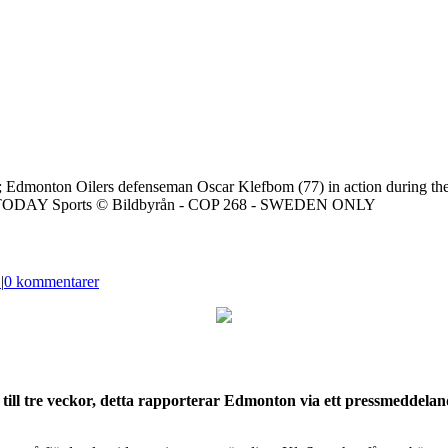
dmonton Oilers defenseman Oscar Klefbom (77) in action during the g
USA TODAY Sports © Bildbyrån - COP 268 - SWEDEN ONLY
L
|
0 kommentarer
ll tre veckor, detta rapporterar Edmonton via ett pressmeddelande.