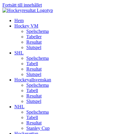
Fortsätt till innehållet
Hem
Hockey VM
Spelschema
Tabeller
Resultat
Slutspel
SHL
Spelschema
Tabell
Resultat
Slutspel
Hockeyallsvenskan
Spelschema
Tabell
Resultat
Slutspel
NHL
Spelschema
Tabell
Resultat
Stanley Cup
Hockeyettan