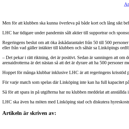
An
Men för att klubben ska kunna överleva på både kort och lång sikt b
LHC har tidigare under pandemin sålt aktier till supportrar och spons
Regeringens beslut om att öka åskådarantalet från 50 till 500 personer ä
eller från vad gäller intäkter till klubben och såhär sa Linköpings o
– Det pekar i rätt riktning, det är positivt. Sedan är sanningen att om de
arenaidrotterna är det nästan så att det är dyrare att ha 500 persone
Hoppet för många klubbar inklusive LHC är att regeringens krisstöd på
För varje match som spelas där Linköping inte kan ha full kapacitet på 
Så för att spara in på utgifterna har nu klubben meddelat att anställd
LHC ska även ha möten med Linköping stad och diskutera hyreskostna
Artikeln är skriven av: