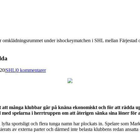
r omklädningsrummet under ishockeymatchen i SHL mellan Färjestad o
lda
020
|
SHL
|
0 kommentarer
 att många klubbar går på knäna ekonomiskt och för att rädda upp
 med spelarna i herrtruppen om att återigen sänka sina löner för 
na lyfta sportsligt och flera tunga namn har plockats in. Spelare som M
nsierats av externa parter och därmed inte belasta klubbens redan ansatta