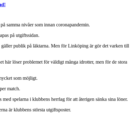
ad!
 är på samma nivåer som innan coronapandemin.
apas på utgiftssidan.
d gäller publik på läktarna. Men för Linköping är gör det varken till
t det här löser problemet för väldigt många idrotter, men för de stora
 mycket som möjligt.
 per match.
med spelarna i klubbens herrlag för att återigen sänka sina löner.
 är klubbens största utgiftsposter.