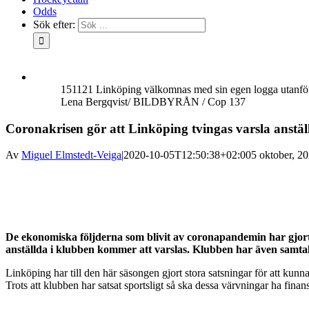
Odds
Sök efter:
151121 Linköping välkomnas med sin egen logga utanfö
Lena Bergqvist/ BILDBYRÅN / Cop 137
Coronakrisen gör att Linköping tvingas varsla anstäl
Av
Miguel Elmstedt-Veiga
|
2020-10-05T12:50:38+02:00
5 oktober, 2
De ekonomiska följderna som blivit av coronapandemin har gjort
anställda i klubben kommer att varslas. Klubben har även samtal
Linköping har till den här säsongen gjort stora satsningar för att kun
Trots att klubben har satsat sportsligt så ska dessa värvningar ha fina