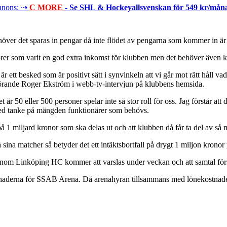
nons: ⇢
C MORE
- Se SHL & Hockeyallsvenskan för 549 kr/mån
ehöver det sparas in pengar då inte flödet av pengarna som kommer in
orer som varit en god extra inkomst för klubben men det behöver även k
r ett besked som är positivt sätt i synvinkeln att vi går mot rätt håll va
rdförande Roger Ekström i webb-tv-intervjun på klubbens hemsida.
t är 50 eller 500 personer spelar inte så stor roll för oss. Jag förstår at
r med tanke på mängden funktionärer som behövs.
 1 miljard kronor som ska delas ut och att klubben då får ta del av så
sina matcher så betyder det ett intäktsbortfall på drygt 1 miljon kronor
a inom Linköping HC kommer att varslas under veckan och att samtal förs 
derna för SSAB Arena. Då arenahyran tillsammans med lönekostnaderna