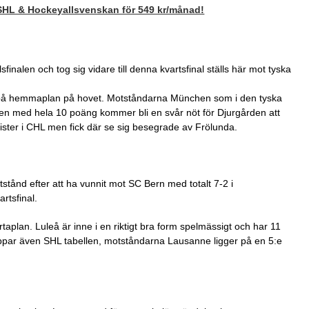
 SHL & Hockeyallsvenskan för 549 kr/månad!
finalen och tog sig vidare till denna kvartsfinal ställs här mot tyska
 på hemmaplan på hovet. Motståndarna München som i den tyska
erien med hela 10 poäng kommer bli en svår nöt för Djurgården att
ister i CHL men fick där se sig besegrade av Frölunda.
tstånd efter att ha vunnit mot SC Bern med totalt 7-2 i
rtsfinal.
aplan. Luleå är inne i en riktigt bra form spelmässigt och har 11
oppar även SHL tabellen, motståndarna Lausanne ligger på en 5:e