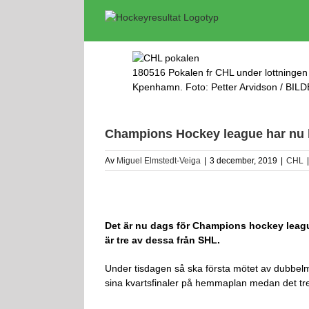
Fortsätt
till
innehållet
180516 Pokalen fr CHL under lottning
Kpenhamn. Foto: Petter Arvidson / BILD
Champions Hockey league har nu ko
Av
Miguel Elmstedt-Veiga
|
3 december, 2019
|
CHL
|
Det är nu dags för Champions hockey league a
är tre av dessa från SHL.
Under tisdagen så ska första mötet av dubbelm
sina kvartsfinaler på hemmaplan medan det tre