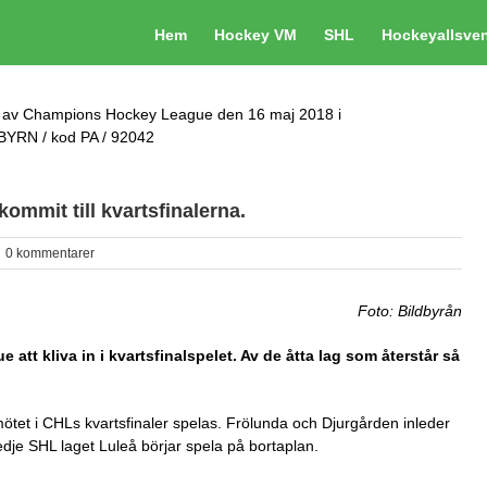
Hem
Hockey VM
SHL
Hockeyallsve
en av Champions Hockey League den 16 maj 2018 i
BYRN / kod PA / 92042
mmit till kvartsfinalerna.
0 kommentarer
Foto: Bildbyrån
tt kliva in i kvartsfinalspelet. Av de åtta lag som återstår så
ötet i CHLs kvartsfinaler spelas. Frölunda och Djurgården inleder
dje SHL laget Luleå börjar spela på bortaplan.