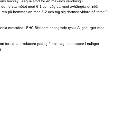
ons hockey League stod för en makalös vändning i
de det första mötet med 6-1 och såg därmed avhängda ut inför
turen på hemmaplan med 8-2 och tog sig därmed vidare på totalt 9-
eiziskt motstånd i EHC Biel som besegrade tyska Augsburger med
n fortsätta producera poäng för sitt lag, han toppar i nuläget
g.