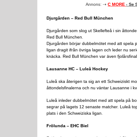
Annons: ⇢
C MORE
- Se
Djurgården – Red Bull München
Djurgården som slog ut Skellefteå i sin åttondels
Red Bull München.
Djurgården börjar dubbelmötet med att spela
ligan dragit ifrån övriga lagen och leder nu s
knäcka. Red Bull München var även fjolårsfinal
Lausanne HC – Luleå Hockey
Luleå ska återigen ta sig an ett Schweiziskt mo
åttondelsfinalerna och nu väntar Lausanne i kva
Luleå inleder dubbelmötet med att spela på bort
segrar på lagets 12 senaste matcher. Luleå t
plats i den Schweiziska ligan.
Frölunda – EHC Biel