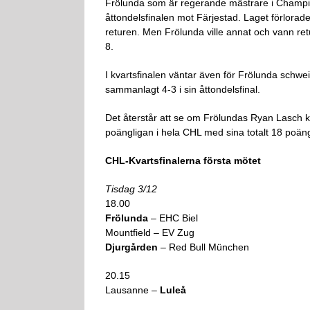
Frölunda som är regerande mästrare i Champi
åttondelsfinalen mot Färjestad. Laget förlora
returen. Men Frölunda ville annat och vann re
8.
I kvartsfinalen väntar även för Frölunda schw
sammanlagt 4-3 i sin åttondelsfinal.
Det återstår att se om Frölundas Ryan Lasch ka
poängligan i hela CHL med sina totalt 18 poän
CHL-Kvartsfinalerna första mötet
Tisdag 3/12
18.00
Frölunda
– EHC Biel
Mountfield – EV Zug
Djurgården
– Red Bull München
20.15
Lausanne –
Luleå