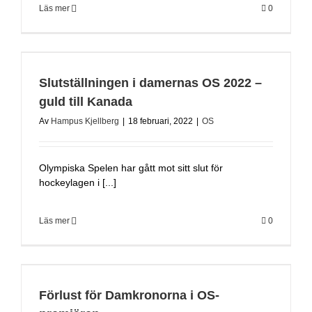
Läs mer
0
Slutställningen i damernas OS 2022 –
guld till Kanada
Av
Hampus Kjellberg
|
18 februari, 2022
|
OS
Olympiska Spelen har gått mot sitt slut för
hockeylagen i [...]
Läs mer
0
Förlust för Damkronorna i OS-