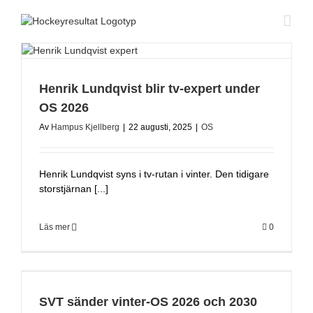
Fortsätt
till
innehållet
Henrik Lundqvist blir tv-expert under
OS 2026
Av
Hampus Kjellberg
|
22 augusti, 2025
|
OS
Henrik Lundqvist syns i tv-rutan i vinter. Den tidigare
storstjärnan [...]
Läs mer
0
SVT sänder vinter-OS 2026 och 2030