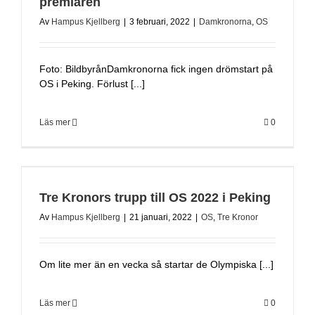
premiären
Av
Hampus Kjellberg
|
3 februari, 2022
|
Damkronorna
,
OS
Foto: BildbyrånDamkronorna fick ingen drömstart på
OS i Peking. Förlust [...]
Läs mer
0
Tre Kronors trupp till OS 2022 i Peking
Av
Hampus Kjellberg
|
21 januari, 2022
|
OS
,
Tre Kronor
Om lite mer än en vecka så startar de Olympiska [...]
Läs mer
0