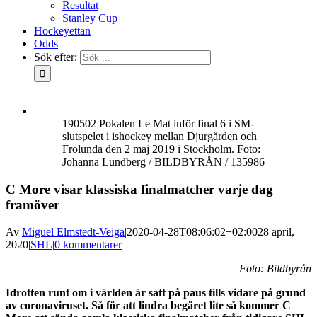
Resultat
Stanley Cup
Hockeyettan
Odds
Sök efter:
190502 Pokalen Le Mat inför final 6 i SM-
slutspelet i ishockey mellan Djurgården och
Frölunda den 2 maj 2019 i Stockholm. Foto:
Johanna Lundberg / BILDBYRÅN / 135986
C More visar klassiska finalmatcher varje dag
framöver
Av
Miguel Elmstedt-Veiga
|
2020-04-28T08:06:02+02:00
28 april,
2020
|
SHL
|
0 kommentarer
Foto: Bildbyrån
Idrotten runt om i världen är satt på paus tills vidare på grund
av coronaviruset. Så för att lindra begäret lite så kommer C