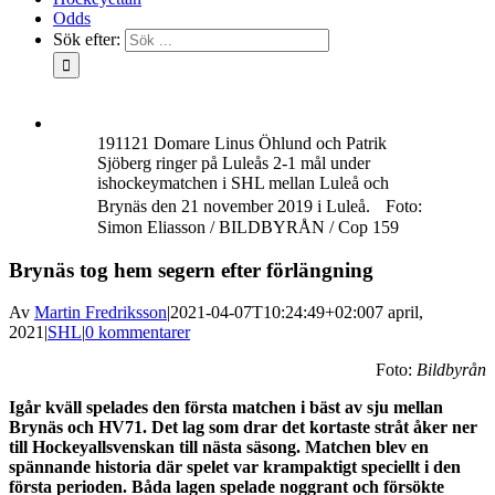
Odds
Sök efter:
191121 Domare Linus Öhlund och Patrik
Sjöberg ringer på Luleås 2-1 mål under
ishockeymatchen i SHL mellan Luleå och
Brynäs den 21 november 2019 i Luleå. Foto:
Simon Eliasson / BILDBYRÅN / Cop 159
Brynäs tog hem segern efter förlängning
Av
Martin Fredriksson
|
2021-04-07T10:24:49+02:00
7 april,
2021
|
SHL
|
0 kommentarer
Foto:
Bildbyrån
Igår kväll spelades den första matchen i bäst av sju mellan
Brynäs och HV71. Det lag som drar det kortaste stråt åker ner
till Hockeyallsvenskan till nästa säsong. Matchen blev en
spännande historia där spelet var krampaktigt speciellt i den
första perioden. Båda lagen spelade noggrant och försökte