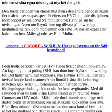
minimera sina egna misstag så mycket det gick.
Den första perioden var chansfattig men i den andra perioden skulle
fler målchanser skapas speciellt eftersom HV71 tappade disciplinen.
Inom loppet av lite drygt två minuter drog Hv71 på sig tre
utvisningar. Även om Brynäs inte tog tillvara på powerplay
möjligheterna fick dom momentum och satte 1-0 nästan exakt efter
halva matchen. Målet gjordes av Emil Molin.
Annons: ⇢
C MORE
- Se SHL & Hockeyallsvenskan för 549
kr/månad!
I den tredje perioden var det HV71 som fick chansen i powerplay.
Att laget tog minst poäng i SHL kan dom inte skylla sitt powerplay
för. Det håller nämligen toppklass. När Brynäs Tomi Sallinen satt
utvisad kunde landsmannen Arttu Ilomäki sätta ditt kvitteringen.
Matchen gick sedan till förlängning och när den första
förlängningsperioden gick mot sitt slut kom avgörandet. Med 46
sekunder kvar till paus vispa Linus Ölund in en retur på Jonas
Gunnarsson i HV-målet. Målet hade dock hunnit ur sitt läge och
därför följde en granskning om målet skulle godkännas eller inte.
Efter flera minuters diskussion mellan domarna kom så beslutet.
Målet var godkänt och Brynäs kunde jubla för att ha vunnit den