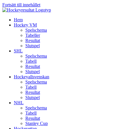
Fortsätt till innehållet
Hem
Hockey VM
Spelschema
Tabeller
Resultat
Slutspel
SHL
Spelschema
Tabell
Resultat
Slutspel
Hockeyallsvenskan
Spelschema
Tabell
Resultat
Slutspel
NHL
Spelschema
Tabell
Resultat
Stanley Cup
Hockeyettan