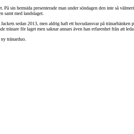
valet. På sin hemsida presenterade man under söndagen den inte så väl
en samt med landslaget.
kets sedan 2013, men aldrig haft ett huvudansvar på tränarbänken på 
e tränare för laget men saknar annars även han erfarenhet från att leda
ny tränarduo.