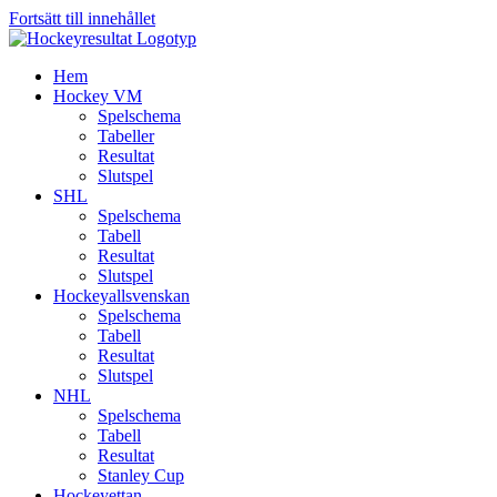
Fortsätt till innehållet
Hem
Hockey VM
Spelschema
Tabeller
Resultat
Slutspel
SHL
Spelschema
Tabell
Resultat
Slutspel
Hockeyallsvenskan
Spelschema
Tabell
Resultat
Slutspel
NHL
Spelschema
Tabell
Resultat
Stanley Cup
Hockeyettan