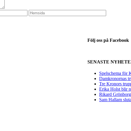
Följ oss på Facebook
SENASTE NYHET
Spelschema för K
Damkronornas tr
Tre Kronors trup
Erika Holst blir
Rikard Grönborg 
Sam Hallam sluta