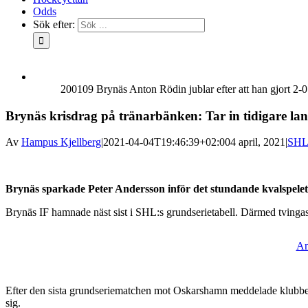
Odds
Sök efter:
200109 Brynäs Anton Rödin jublar efter att han gjort
Brynäs krisdrag på tränarbänken: Tar in tidigare la
Av
Hampus Kjellberg
|
2021-04-04T19:46:39+02:00
4 april, 2021
|
SH
Brynäs sparkade Peter Andersson inför det stundande kvalspelet
Brynäs IF hamnade näst sist i SHL:s grundserietabell. Därmed tvingas 
An
Efter den sista grundseriematchen mot Oskarshamn meddelade klubben 
sig.