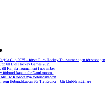
ER
arjala Cup 2025 – första Euro Hockey Tour-turneringen för säsongen
upp till Lidl Hockey Games 2025
p till Karjala Tournament i november
 ny förbundskapten för Damkronorna
blir Tre Kronors nya förbundskapten
r som förbundskapten för Tre Kronor – blir klubblagstränare