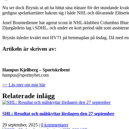
Nu ser dock Brynäs ut att ha hittat sina tränare för det stundande k
gedigna spelarkarriärer bakom sig i både NHL och dåvarande Elitseri
Josef Boumedienne har agerat scout åt NHL-klubben Columbus Blue Jac
Djurgårdens lag i SDHL, och under en kort period stått som assisterand
Brynäs inleder kvalet mot HV71 på hemmaplan på tisdag. Då med en 
Artikeln är skriven av:
Hampus Kjellberg
– Sportskribent
hampus@sportnyhet.com
>> Läs mer om mig här
Relaterade inlägg
SHL: Resultat och målskyttar lördagen den 27 september
29 september, 2025
|
0 kommentarer