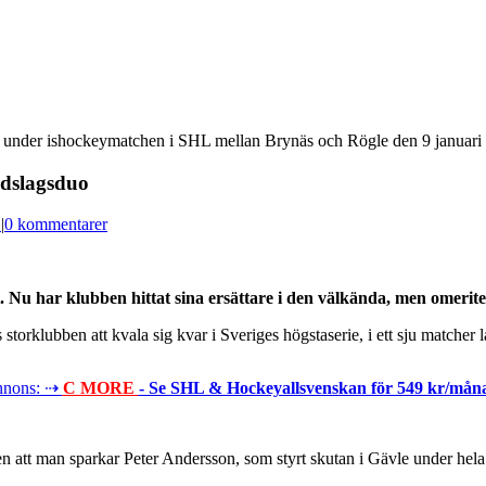
 2-0 under ishockeymatchen i SHL mellan Brynäs och Rögle den 9 jan
ndslagsduo
L
|
0 kommentarer
. Nu har klubben hittat sina ersättare i den välkända, men omer
storklubben att kvala sig kvar i Sveriges högstaserie, i ett sju matcher
nons: ⇢
C MORE
- Se SHL & Hockeyallsvenskan för 549 kr/mån
att man sparkar Peter Andersson, som styrt skutan i Gävle under hela