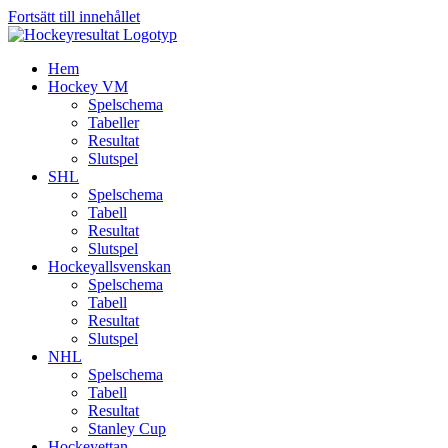
Fortsätt till innehållet
Hem
Hockey VM
Spelschema
Tabeller
Resultat
Slutspel
SHL
Spelschema
Tabell
Resultat
Slutspel
Hockeyallsvenskan
Spelschema
Tabell
Resultat
Slutspel
NHL
Spelschema
Tabell
Resultat
Stanley Cup
Hockeyettan