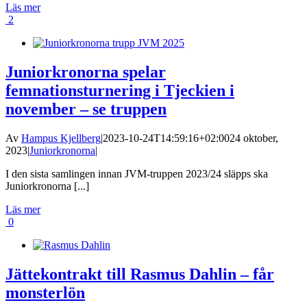
Läs mer
2
Juniorkronorna spelar
femnationsturnering i Tjeckien i
november – se truppen
Av
Hampus Kjellberg
|
2023-10-24T14:59:16+02:00
24 oktober,
2023
|
Juniorkronorna
|
I den sista samlingen innan JVM-truppen 2023/24 släpps ska
Juniorkronorna [...]
Läs mer
0
Jättekontrakt till Rasmus Dahlin – får
monsterlön