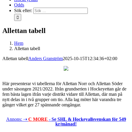
Odds
Sök efter:
Allettan tabell
Hem
Allettan tabell
Allettan tabell
Anders Granström
2025-10-15T12:34:36+02:00
Här presenterar vi tabellerna för Allettan Norr och Allettan Söder
under säsongen 2021/2022. Ifrån grundserien i Hockeyettan går de
fem bästa lagen ifrån varje distrikt vidare till Allettan, där man på
nytt delas in i två grupper om tio. Alla lag möter här varandra tre
gånger vilket ger 27 spännande omgångar.
Annons: ⇢
C MORE
- Se SHL & Hockeyallsvenskan för 549
kr/månad!