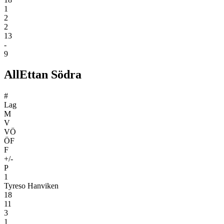
1
2
2
13
-
9
AllEttan Södra
#
Lag
M
V
VÖ
ÖF
F
+/-
P
1
Tyreso Hanviken
18
11
3
1