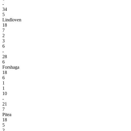
-
34
5
Lindloven
18
7
2
3
6
-
28
6
Forshaga
18
6
1
1
10
-
21
7
Pitea
18
5
2