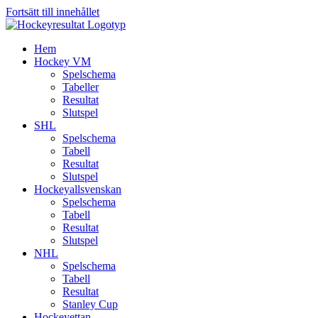
Fortsätt till innehållet
Hem
Hockey VM
Spelschema
Tabeller
Resultat
Slutspel
SHL
Spelschema
Tabell
Resultat
Slutspel
Hockeyallsvenskan
Spelschema
Tabell
Resultat
Slutspel
NHL
Spelschema
Tabell
Resultat
Stanley Cup
Hockeyettan