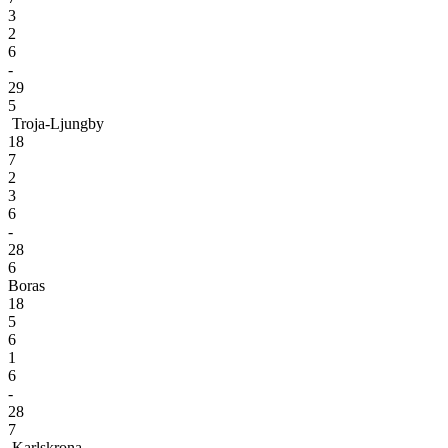
3
2
6
-
29
5
Troja-Ljungby
18
7
2
3
6
-
28
6
Boras
18
5
6
1
6
-
28
7
Karlskrona