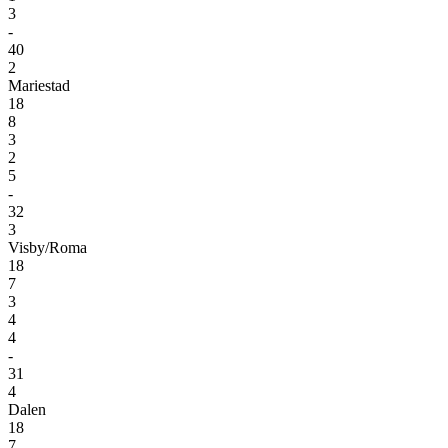
3
-
40
2
Mariestad
18
8
3
2
5
-
32
3
Visby/Roma
18
7
3
4
4
-
31
4
Dalen
18
7