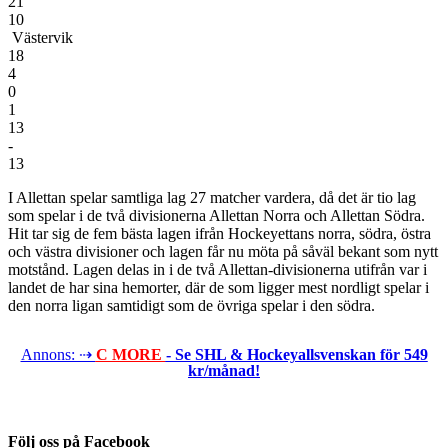
21
10
Västervik
18
4
0
1
13
-
13
I Allettan spelar samtliga lag 27 matcher vardera, då det är tio lag
som spelar i de två divisionerna Allettan Norra och Allettan Södra.
Hit tar sig de fem bästa lagen ifrån Hockeyettans norra, södra, östra
och västra divisioner och lagen får nu möta på såväl bekant som nytt
motstånd. Lagen delas in i de två Allettan-divisionerna utifrån var i
landet de har sina hemorter, där de som ligger mest nordligt spelar i
den norra ligan samtidigt som de övriga spelar i den södra.
Annons: ⇢
C MORE
- Se SHL & Hockeyallsvenskan för 549
kr/månad!
Följ oss på Facebook