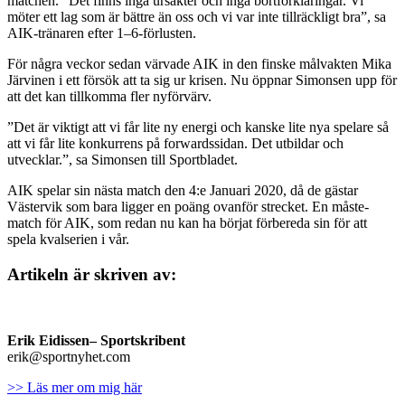
matchen. ”Det finns inga ursäkter och inga bortförklaringar. Vi
möter ett lag som är bättre än oss och vi var inte tillräckligt bra”, sa
AIK-tränaren efter 1–6-förlusten.
För några veckor sedan värvade AIK in den finske målvakten Mika
Järvinen i ett försök att ta sig ur krisen. Nu öppnar Simonsen upp för
att det kan tillkomma fler nyförvärv.
”Det är viktigt att vi får lite ny energi och kanske lite nya spelare så
att vi får lite konkurrens på forwardssidan. Det utbildar och
utvecklar.”, sa Simonsen till Sportbladet.
AIK spelar sin nästa match den 4:e Januari 2020, då de gästar
Västervik som bara ligger en poäng ovanför strecket. En måste-
match för AIK, som redan nu kan ha börjat förbereda sin för att
spela kvalserien i vår.
Artikeln är skriven av:
Erik Eidissen
– Sportskribent
erik@sportnyhet.com
>> Läs mer om mig här