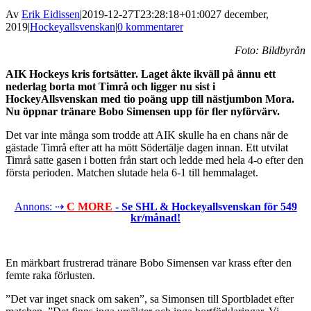
Av
Erik Eidissen
|
2019-12-27T23:28:18+01:00
27 december,
2019
|
Hockeyallsvenskan
|
0 kommentarer
Foto: Bildbyrån
AIK Hockeys kris fortsätter. Laget åkte ikväll på ännu ett
nederlag borta mot Timrå och ligger nu sist i
HockeyAllsvenskan med tio poäng upp till nästjumbon Mora.
Nu öppnar tränare Bobo Simensen upp för fler nyförvärv.
Det var inte många som trodde att AIK skulle ha en chans när de
gästade Timrå efter att ha mött Södertälje dagen innan. Ett utvilat
Timrå satte gasen i botten från start och ledde med hela 4-o efter den
första perioden. Matchen slutade hela 6-1 till hemmalaget.
Annons: ⇢
C MORE
- Se SHL & Hockeyallsvenskan för 549
kr/månad!
En märkbart frustrerad tränare Bobo Simensen var krass efter den
femte raka förlusten.
”Det var inget snack om saken”, sa Simonsen till Sportbladet efter