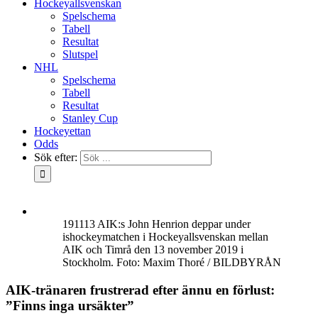
Hockeyallsvenskan
Spelschema
Tabell
Resultat
Slutspel
NHL
Spelschema
Tabell
Resultat
Stanley Cup
Hockeyettan
Odds
Sök efter:
191113 AIK:s John Henrion deppar under
ishockeymatchen i Hockeyallsvenskan mellan
AIK och Timrå den 13 november 2019 i
Stockholm. Foto: Maxim Thoré / BILDBYRÅN
AIK-tränaren frustrerad efter ännu en förlust:
”Finns inga ursäkter”