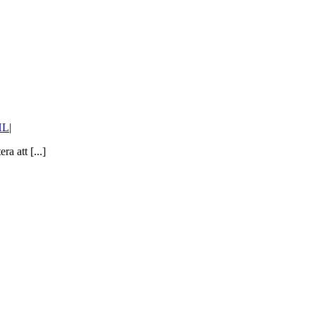
HL
|
a att [...]